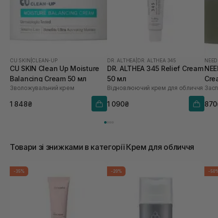
CU SKIN
|
CLEAN-UP
DR. ALTHEA
|
DR. ALTHEA 345
NEED
CU SKIN Clean Up Moisture
DR. ALTHEA 345 Relief Cream
NEE
Balancing Cream 50 мл
50 мл
Cre
Зволожувальний крем
Відновлюючий крем для обличчя
Засп
1 848₴
1 090₴
870
Товари зі знижками в категорії Крем для обличчя
-35%
-20%
-50