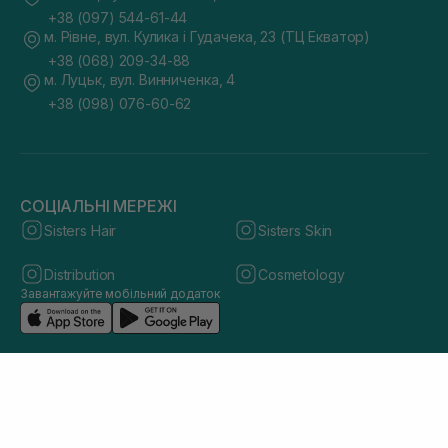
+38 (097) 544-61-44
м. Рівне, вул. Кулика і Гудачека, 23 (ТЦ Екватор)
+38 (068) 209-34-88
м. Луцьк, вул. Винниченка, 4
+38 (098) 076-60-62
СОЦІАЛЬНІ МЕРЕЖІ
Sisters Hair
Sisters Skin
Distribution
Cosmetology
Завантажуйте мобільний додаток
© 2026 sisters.co.ua. Всі права захищено