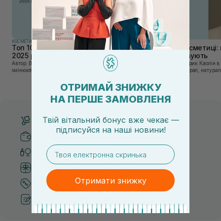
КОСМЕТИКА
КОСМЕТИКА
Топ 10 брендів доглядової косметики у
Каолін в косметиці: 
2025 році
використовують
Автор: Віка Нагорна У сучасному світі, де тренди
Автор: Юлія Цебрик Каолін в косметології – це
змінюються зі швидкістю світла, а ринок популярної
природний мінерал, натураль
косметики переповнений новими пропозиціями, вибір
безліч переваг для шкіри обл
засобу для себе стає справжнім викликом. 2025 р...
завдяки великій кількості ко
ОТРИМАЙ ЗНИЖКУ
НА ПЕРШЕ ЗАМОВЛЕНЯ
Твій вітальний бонус вже чекає —
Безкоштовна доставка від 3000 UAH
підписуйся
на
наші новини!
Безпечні способи оплати
email
Тільки оригінальна косметика
Система бонусів та лояльності
Отримати знижку
Кращі ціни та топ товари
Рекомендації від косметологів