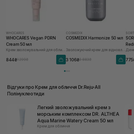
WHOCARES
COSMEDIX
SORT
WHOCARES Vegan PDRN
COSMEDIX Harmonize 50 мл
SORT
Cream 50 мл
Red
Крем зволожувальний для обличчя із веганськими полінуклеотидами
Зволожуючий крем для відновлення мікробіома
30 
844₴
3 106₴
775
1 299₴
3 883₴
Відгуки про Крем для обличчя Dr.Reju-All
Полінуклеотиди
Легкий зволожувальний крем з
морським комплексом DR. ALTHEA
Aqua Marine Watery Cream 50 мл
Крем для обличчя