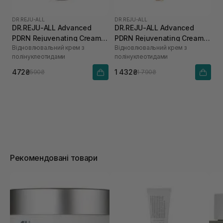
DR.REJU-ALL
DR.REJU-ALL
DR.REJU-ALL Advanced
DR.REJU-ALL Advanced
PDRN Rejuvenating Cream 5
PDRN Rejuvenating Cream
Відновлювальний крем з
Відновлювальний крем з
г
20 г
полінуклеотидами
полінуклеотидами
472₴
1 432₴
590₴
1 790₴
Рекомендовані товари