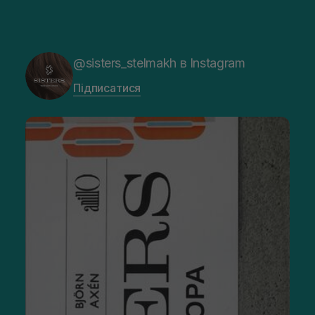
@sisters_stelmakh в Instagram
Підписатися