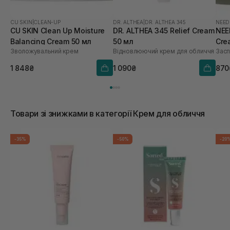
CU SKIN
|
CLEAN-UP
DR. ALTHEA
|
DR. ALTHEA 345
NEED
CU SKIN Clean Up Moisture
DR. ALTHEA 345 Relief Cream
NEE
Balancing Cream 50 мл
50 мл
Cre
Зволожувальний крем
Відновлюючий крем для обличчя
Засп
1 848₴
1 090₴
870
Товари зі знижками в категорії Крем для обличчя
-35%
-50%
-20