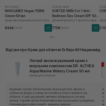
WHOCARES
SORTED SKIN
COSM
WHOCARES Vegan PDRN
SORTED SKIN 5 in 1 Anti-
COS
Cream 50 мл
Redness Day Cream SPF 50
Крем зволожувальний для обличчя із веганськими полінуклеотидами
Денний крем 5 в 1 проти почервоніння
30 мл
844₴
775₴
3 1
1 299₴
1 550₴
Відгуки про Крем для обличчя Dr.Reju-All Ніацинамід
Легкий зволожувальний крем з
морським комплексом DR. ALTHEA
Aqua Marine Watery Cream 50 мл
Крем для обличчя
Кремчик супер! Легесенький, як раз для літа, брала із
я 
собою на море, в спеку не хочеться нічого важкого на
ма
обличчі. А цей ідеальний, миттево вбирається, не має
ст
запаху. Гарний світло блакитний колір за рахунок гуаязулена.
де
Рекомендую всім із комбі- жирною шкірою
мі