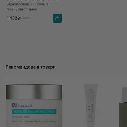
Відновлювальний крем з
20 г
полінуклеотидами
1 432₴
1 790₴
Рекомендовані товари