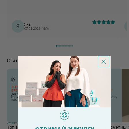
Яна
Я
07.08.2026, 15:18
Статті
КОСМЕТИКА
КОСМЕТИКА
Топ 10 брендів доглядової косметики у
Каолін в косметиці: 