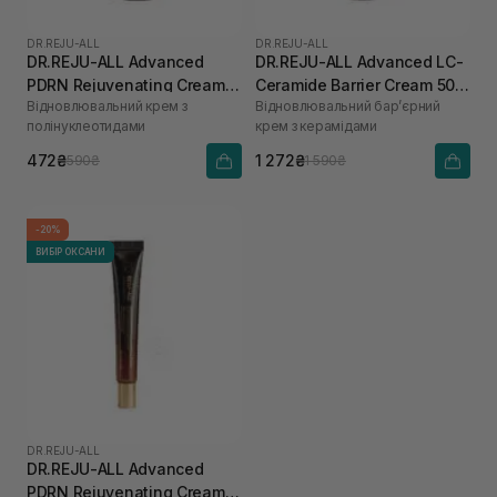
DR.REJU-ALL
DR.REJU-ALL
DR.REJU-ALL Advanced
DR.REJU-ALL Advanced LC-
PDRN Rejuvenating Cream 5
Ceramide Barrier Cream 50
Відновлювальний крем з
Відновлювальний бар’єрний
г
мл
полінуклеотидами
крем з керамідами
472₴
1 272₴
590₴
1 590₴
-20%
ВИБІР ОКСАНИ
DR.REJU-ALL
DR.REJU-ALL Advanced
PDRN Rejuvenating Cream