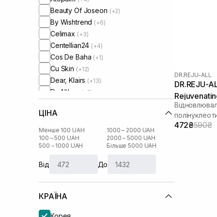
Beauty Of Joseon
(+2)
By Wishtrend
(+6)
Celimax
(+3)
Centellian24
(+4)
Cos De Baha
(+1)
Cu Skin
(+12)
DR.REJU-ALL
Dear, Klairs
(+13)
DR.REJU-A
Dr. Althea
(+5)
Rejuvenatin
Dr. Ceuracle
(+10)
Відновлювал
ЦІНА
Dr.Reju-All
полінуклеот
472₴
590₴
Genesis
(+2)
Менше 100 UAH
1000 – 2000 UAH
I'm From
100 – 500 UAH
2000 – 5000 UAH
(+6)
500 – 1000 UAH
Більше 5000 UAH
Js Derma
(+2)
Lagom
(+1)
Від
До
Lalarecipe
(+3)
Manyo Factory
(+4)
КРАЇНА
Medicube
(+7)
Meditherapy
(+1)
Корея