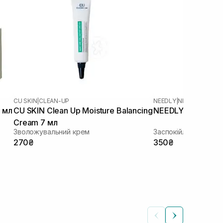
CU SKIN
|
CLEAN-UP
NEEDLY
|
NEEDLY CICAC
 мл
CU SKIN Clean Up Moisture Balancing
NEEDLY Cicachid R
Cream 7 мл
Зволожувальний крем
Заспокійливий крем
270₴
350₴