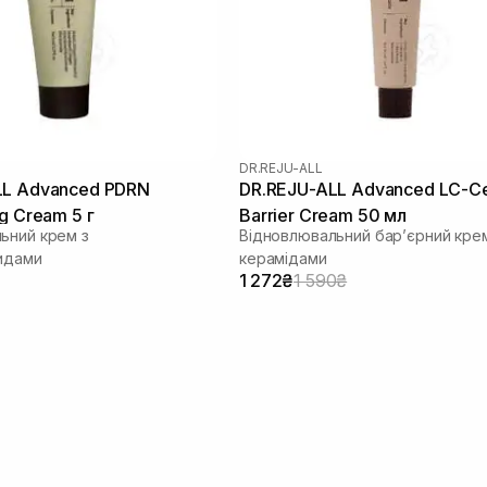
DR.REJU-ALL
LL Advanced PDRN
DR.REJU-ALL Advanced LC-C
g Cream 5 г
Barrier Cream 50 мл
ьний крем з
Відновлювальний бар’єрний кре
идами
керамідами
1 272₴
1 590₴