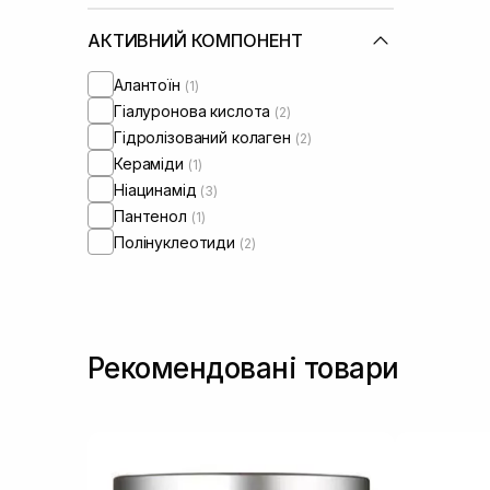
АКТИВНИЙ КОМПОНЕНТ
Алантоїн
(1)
Гіалуронова кислота
(2)
Гідролізований колаген
(2)
Кераміди
(1)
Ніацинамід
(3)
Пантенол
(1)
Полінуклеотиди
(2)
Рекомендовані товари