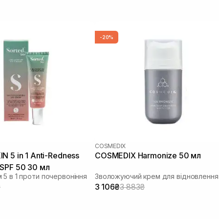
-20%
COSMEDIX
N 5 in 1 Anti-Redness
COSMEDIX Harmonize 50 мл
SPF 50 30 мл
 5 в 1 проти почервоніння
₴
3 106₴
3 883₴