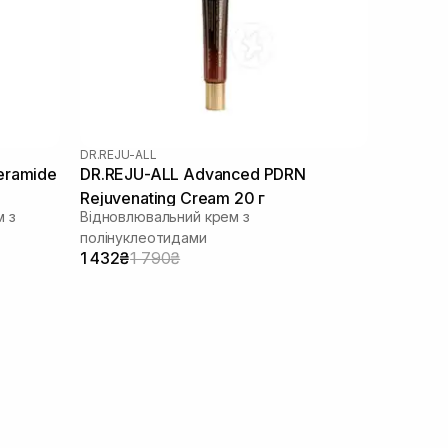
DR.REJU-ALL
eramide
DR.REJU-ALL Advanced PDRN
Rejuvenating Cream 20 г
м з
Відновлювальний крем з
полінуклеотидами
1 432₴
1 790₴