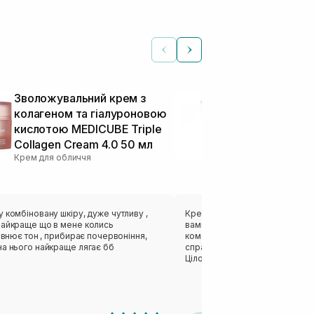
Зволожувальний крем з
Крем для гл
колагеном та гіалуроновою
зволоження 
кислотою MEDICUBE Triple
KLAIRS Rich 
Collagen Cream 4.0 50 мл
Cream 80 мл
Крем для обличчя
Крем для облич
 комбіновану шкіру, дуже чутливу ,
Крем - справжнє відкриття, як
найкраще що в мене колись
вами на довго) він класно зво
рівнює тон , прибирає почервоніння,
комбінованої шкіри, схильної д
на нього найкраще лягає бб
справжній скарб на холодну та
Цілорічна база, кращої заміни я
знайшла)