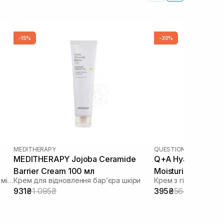
-15%
-30%
MEDITHERAPY
QUESTION AND ANSWE
MEDITHERAPY Jojoba Ceramide
Q+A Hyaluronic Ac
Barrier Cream 100 мл
Moisturiser 75 мл
Зволожуючий крем для відновлення мікробіома
Крем для відновлення барʼєра шкіри
Крем з гіалуронов
931₴
1 095₴
395₴
564₴