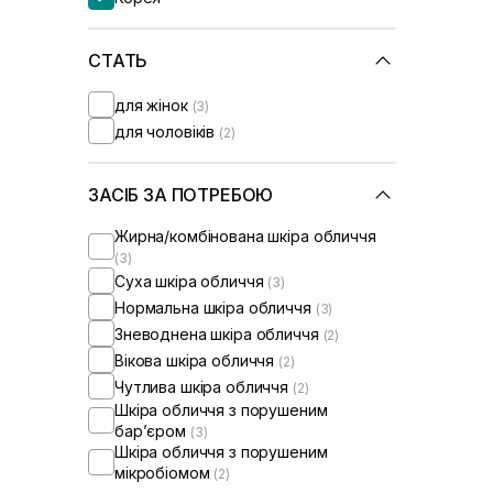
Needly
(+9)
Purito
(+3)
Real Barrier
СТАТЬ
(+3)
Rejuran
(+2)
для жінок
(3)
Round Lab
(+9)
для чоловіків
(2)
Skin1004
(+4)
UIQ
(+3)
Usolab
(+13)
ЗАСІБ ЗА ПОТРЕБОЮ
Жирна/комбінована шкіра обличчя
(3)
Суха шкіра обличчя
(3)
Нормальна шкіра обличчя
(3)
Зневоднена шкіра обличчя
(2)
Вікова шкіра обличчя
(2)
Чутлива шкіра обличчя
(2)
Шкіра обличчя з порушеним
барʼєром
(3)
Шкіра обличчя з порушеним
мікробіомом
(2)