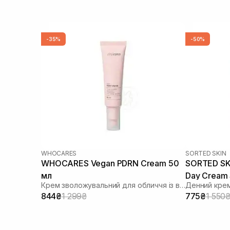
-35%
-50%
WHOCARES
SORTED SKIN
WHOCARES Vegan PDRN Cream 50
SORTED SKI
мл
Day Cream 
Крем зволожувальний для обличчя із веганськими полінуклеотидами
Денний крем
844₴
1 299₴
775₴
1 550