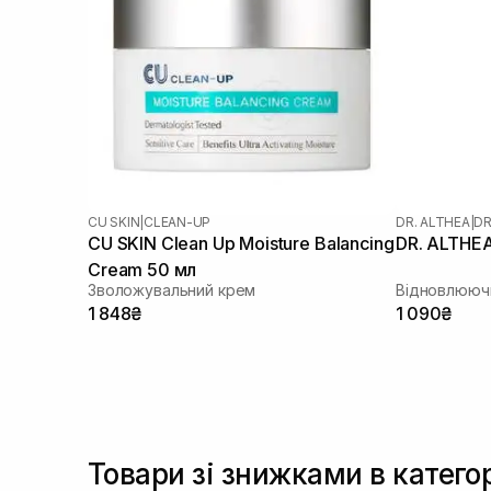
CU SKIN
|
CLEAN-UP
DR. ALTHEA
|
DR
CU SKIN Clean Up Moisture Balancing
DR. ALTHEA
Cream 50 мл
Зволожувальний крем
Відновлююч
1 848₴
1 090₴
Товари зі знижками в катего