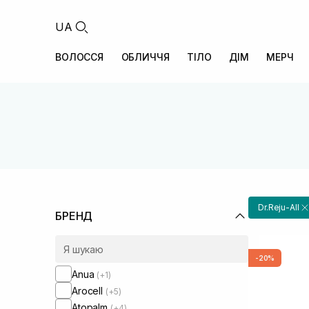
UA
ВОЛОССЯ
ОБЛИЧЧЯ
ТІЛО
ДІМ
МЕРЧ
Dr.Reju-All
БРЕНД
-20%
Anua
(+1)
Arocell
(+5)
Atopalm
(+4)