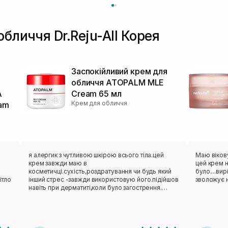
бличчя Dr.Reju-All Корея
й
Заспокійливий крем для
обличчя ATOPALM MLE
A
Cream 65 мл
Крем для обличчя
eam
я алергик з чутливою шкірою всього тіла.цей
Маю вікову
крем завжди маю в
цей крем 
косметичці.сухість,роздратування чи будь який
було....ви
ітло
інший стрес -завжди використовую його.підійшов
зволожує 
навіть при дерматиті,коли було загострення.
люблю його.взимку маю міні завжди в сумочці.