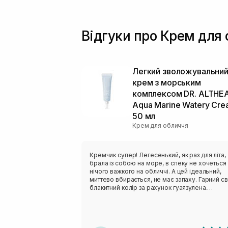
Відгуки про Крем для о
Легкий зволожувальни
крем з морським
комплексом DR. ALTHE
Aqua Marine Watery Cr
50 мл
Крем для обличчя
Кремчик супер! Легесенький, як раз для літа,
брала із собою на море, в спеку не хочеться
нічого важкого на обличчі. А цей ідеальний,
миттево вбирається, не має запаху. Гарний св
блакитний колір за рахунок гуаязулена.
Рекомендую всім із комбі- жирною шкірою