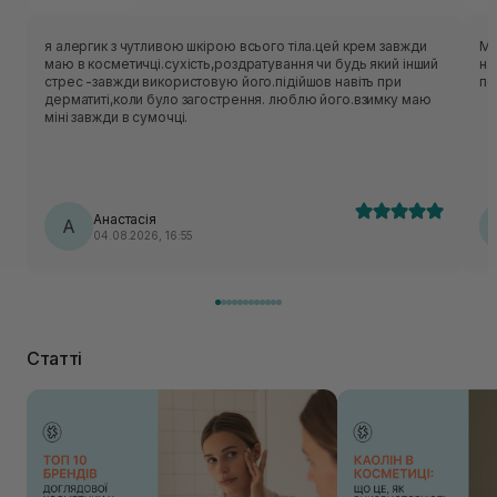
я алергик з чутливою шкірою всього тіла.цей крем завжди
Ма
маю в косметичці.сухість,роздратування чи будь який інший
на
стрес -завжди використовую його.підійшов навіть при
по
дерматиті,коли було загострення. люблю його.взимку маю
міні завжди в сумочці.
Анастасія
А
04.08.2026, 16:55
Статті