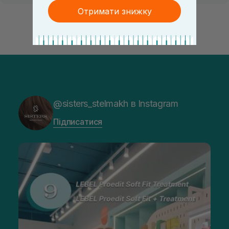
Отримати знижку
@sisters_stelmakh в Instagram
Підписатися