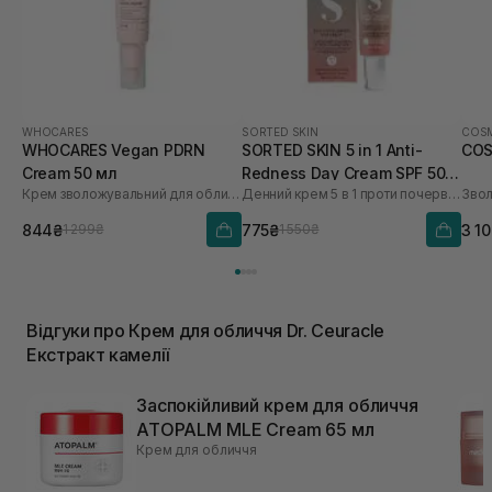
WHOCARES
SORTED SKIN
COSM
WHOCARES Vegan PDRN
SORTED SKIN 5 in 1 Anti-
COS
Cream 50 мл
Redness Day Cream SPF 50
Крем зволожувальний для обличчя із веганськими полінуклеотидами
Денний крем 5 в 1 проти почервоніння
30 мл
844₴
775₴
3 1
1 299₴
1 550₴
Відгуки про Крем для обличчя Dr. Ceuracle
Екстракт камелії
Заспокійливий крем для обличчя
ATOPALM MLE Cream 65 мл
Крем для обличчя