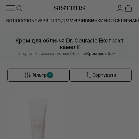
ВОЛОССЯ
ОБЛИЧЧЯ
ТІЛО
ДІМ
МЕРЧ
НОВИНКИ
БЕСТСЕЛЕРИ
АК
Крем для обличчя Dr. Ceuracle Екстракт
камелії
|
|
Інтернет магазин косметики
Обличчя
Крем для обличчя
Фільтр
Сортувати
2