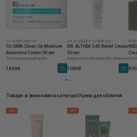
CU SKIN
|
CLEAN-UP
DR. ALTHEA
|
DR. ALTHEA 345
NEED
CU SKIN Clean Up Moisture
DR. ALTHEA 345 Relief Cream
NEE
Balancing Cream 50 мл
50 мл
Cre
Зволожувальний крем
Відновлюючий крем для обличчя
Засп
1 848₴
1 090₴
870
Товари зі знижками в категорії Крем для обличчя
-35%
-50%
-20