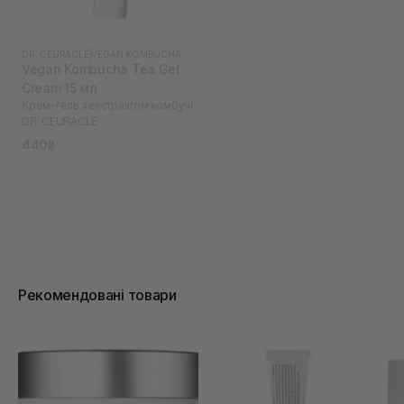
DR. CEURACLE
|
VEGAN KOMBUCHA TEA
Vegan Kombucha Tea Gel
Cream 15 мл
Крем-гель з екстрактом комбучі
DR. СEURACLE
440₴
Рекомендовані товари