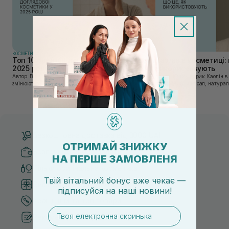
КОСМЕТИКА
КОСМЕТИКА
Топ 10 брендів доглядової косметики у
Каолін в косметиці: 
2025 році
використовують
Автор: Віка Нагорна У сучасному світі, де тренди
Автор: Юлія Цебрик Каолін в косметології – це
змінюються зі швидкістю світла, а ринок популярної
природний мінерал, натураль
косметики переповнений новими пропозиціями, вибір
безліч переваг для шкіри обл
засобу для себе стає справжнім викликом. 2025 р...
завдяки великій кількості ко
Безкоштовна доставка від 3000 UAH
ОТРИМАЙ ЗНИЖКУ
Безпечні способи оплати
НА ПЕРШЕ ЗАМОВЛЕНЯ
Тільки оригінальна косметика
Твій вітальний бонус вже чекає —
Система бонусів та лояльності
підписуйся
на
наші новини!
Кращі ціни та топ товари
email
Рекомендації від косметологів