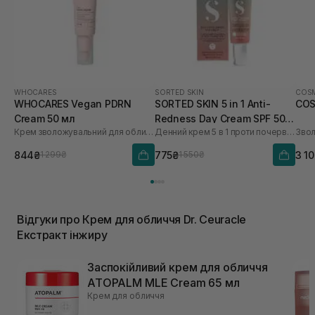
WHOCARES
SORTED SKIN
COSM
WHOCARES Vegan PDRN
SORTED SKIN 5 in 1 Anti-
COS
Cream 50 мл
Redness Day Cream SPF 50
Крем зволожувальний для обличчя із веганськими полінуклеотидами
Денний крем 5 в 1 проти почервоніння
30 мл
844₴
775₴
3 1
1 299₴
1 550₴
Відгуки про Крем для обличчя Dr. Ceuracle
Екстракт інжиру
Заспокійливий крем для обличчя
ATOPALM MLE Cream 65 мл
Крем для обличчя