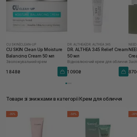
CU SKIN
|
CLEAN-UP
DR. ALTHEA
|
DR. ALTHEA 345
NEED
CU SKIN Clean Up Moisture
DR. ALTHEA 345 Relief Cream
NEE
Balancing Cream 50 мл
50 мл
Cre
Зволожувальний крем
Відновлюючий крем для обличчя
Засп
1 848₴
1 090₴
870
Товари зі знижками в категорії Крем для обличчя
-35%
-50%
-20