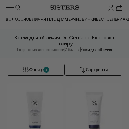
ВОЛОССЯ
ОБЛИЧЧЯ
ТІЛО
ДІМ
МЕРЧ
НОВИНКИ
БЕСТСЕЛЕРИ
АК
Крем для обличчя Dr. Ceuracle Екстракт
інжиру
|
|
Інтернет магазин косметики
Обличчя
Крем для обличчя
Фільтр
Сортувати
2