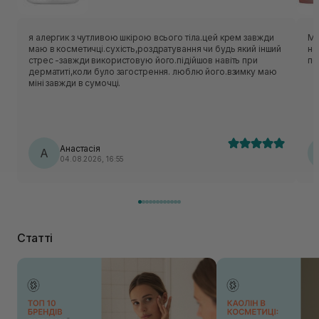
я алергик з чутливою шкірою всього тіла.цей крем завжди
Ма
маю в косметичці.сухість,роздратування чи будь який інший
на
стрес -завжди використовую його.підійшов навіть при
по
дерматиті,коли було загострення. люблю його.взимку маю
міні завжди в сумочці.
Анастасія
А
04.08.2026, 16:55
Статті