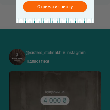
Отримати знижку
@sisters_stelmakh в Instagram
Підписатися