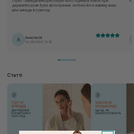
стрес -завжди використовую його.підійшов навіть при
по
дерматиті,коли було загострення. люблю його.взимку маю
міні завжди в сумочці.
Анастасія
А
04.08.2026, 16:55
Статті