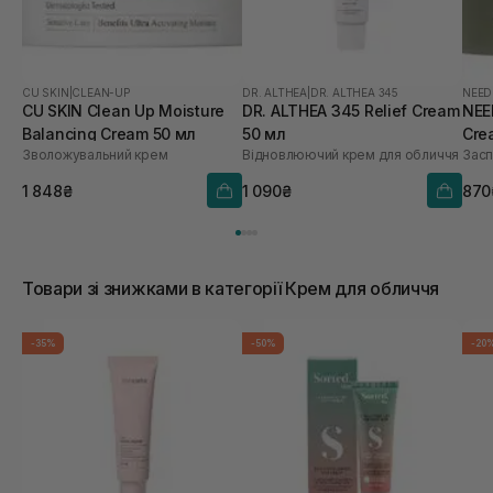
CU SKIN
|
CLEAN-UP
DR. ALTHEA
|
DR. ALTHEA 345
NEED
CU SKIN Clean Up Moisture
DR. ALTHEA 345 Relief Cream
NEE
Balancing Cream 50 мл
50 мл
Cre
Зволожувальний крем
Відновлюючий крем для обличчя
Засп
1 848₴
1 090₴
870
Товари зі знижками в категорії Крем для обличчя
-35%
-50%
-20