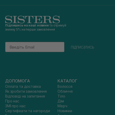
Підпишись на наші новини
та отримуй
знижку 5% на перше замовлення
Email
підписатись
ДОПОМОГА
КАТАЛОГ
Оплата та доставка
Волосся
Як зробити замовлення
Обличчя
Відповіді на запитання
Тіло
Про нас
Дім
ЗМІ про нас
Мерч
Сертифікати та нагороди
Новинки