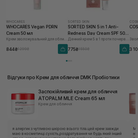
WHOCARES
SORTED SKIN
COSM
WHOCARES Vegan PDRN
SORTED SKIN 5 in 1 Anti-
COS
Cream 50 мл
Redness Day Cream SPF 50
Крем зволожувальний для обличчя із веганськими полінуклеотидами
Денний крем 5 в 1 проти почервоніння
30 мл
844₴
775₴
3 1
1 299₴
1 550₴
Відгуки про Крем для обличчя DMK Пробіотики
Заспокійливий крем для обличчя
ATOPALM MLE Cream 65 мл
Крем для обличчя
я алергик з чутливою шкірою всього тіла.цей крем завжди
Ма
маю в косметичці.сухість,роздратування чи будь який інший
на