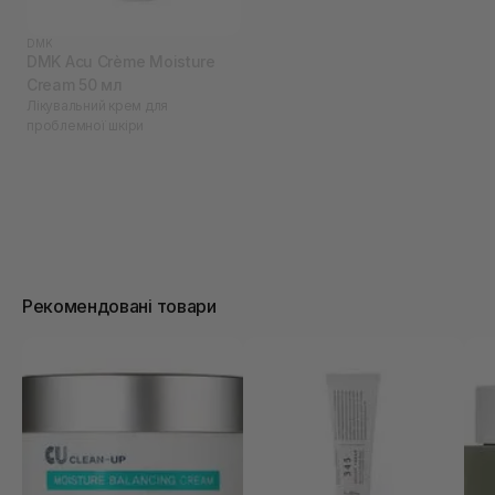
DMK
DMK Acu Crème Moisture
Cream 50 мл
Лікувальний крем для
проблемної шкіри
Рекомендовані товари