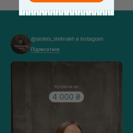
@sisters_stelmakh в Instagram
Підписатися