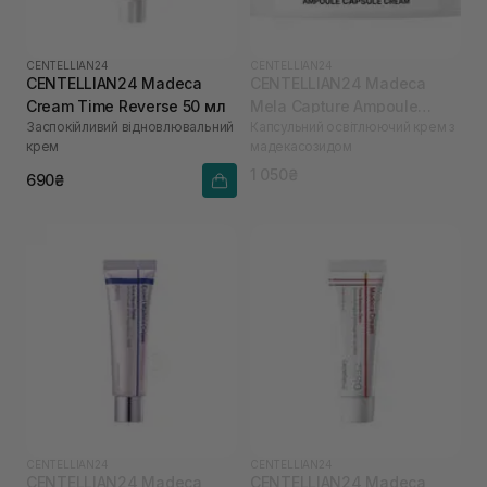
CENTELLIAN24
CENTELLIAN24
CENTELLIAN24 Madeca
CENTELLIAN24 Madeca
Cream Time Reverse 50 мл
Mela Capture Ampoule
Заспокійливий відновлювальний
Капсульний освітлюючий крем з
Capsule Cream 55 мл
крем
мадекасозидом
1 050₴
690₴
CENTELLIAN24
CENTELLIAN24
CENTELLIAN24 Madeca
CENTELLIAN24 Madeca