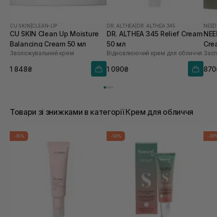
CU SKIN
|
CLEAN-UP
DR. ALTHEA
|
DR. ALTHEA 345
NEED
CU SKIN Clean Up Moisture
DR. ALTHEA 345 Relief Cream
NEE
Balancing Cream 50 мл
50 мл
Cre
Зволожувальний крем
Відновлюючий крем для обличчя
Засп
1 848₴
1 090₴
870
Товари зі знижками в категорії Крем для обличчя
-35%
-50%
-20