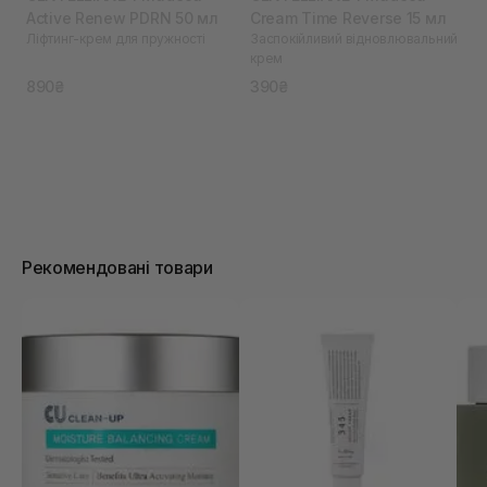
Active Renew PDRN 50 мл
Cream Time Reverse 15 мл
Ліфтинг-крем для пружності
Заспокійливий відновлювальний
крем
890₴
390₴
Рекомендовані товари