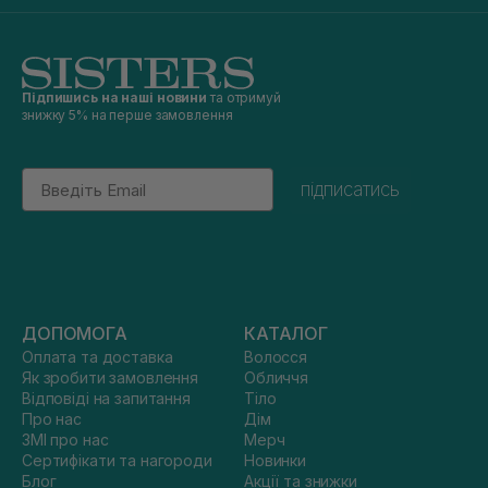
Підпишись на наші новини
та отримуй
знижку 5% на перше замовлення
Email
підписатись
ДОПОМОГА
КАТАЛОГ
Оплата та доставка
Волосся
Як зробити замовлення
Обличчя
Відповіді на запитання
Тіло
Про нас
Дім
ЗМІ про нас
Мерч
Сертифікати та нагороди
Новинки
Блог
Акції та знижки