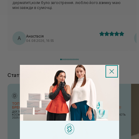
дерматиті,коли було загострення. люблю його.взимку маю
міні завжди в сумочці.
Анастасія
А
04.08.2026, 16:55
Статті