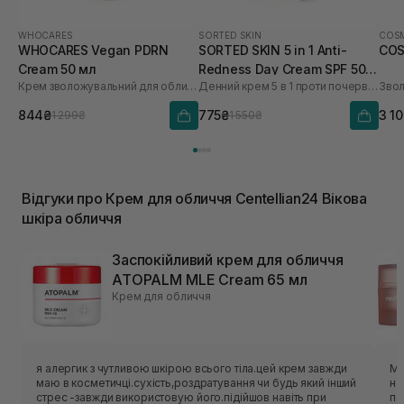
WHOCARES
SORTED SKIN
COSM
WHOCARES Vegan PDRN
SORTED SKIN 5 in 1 Anti-
COS
Cream 50 мл
Redness Day Cream SPF 50
Крем зволожувальний для обличчя із веганськими полінуклеотидами
Денний крем 5 в 1 проти почервоніння
30 мл
844₴
775₴
3 1
1 299₴
1 550₴
Відгуки про Крем для обличчя Centellian24 Вікова
шкіра обличчя
Заспокійливий крем для обличчя
ATOPALM MLE Cream 65 мл
Крем для обличчя
я алергик з чутливою шкірою всього тіла.цей крем завжди
Ма
маю в косметичці.сухість,роздратування чи будь який інший
на
стрес -завжди використовую його.підійшов навіть при
по