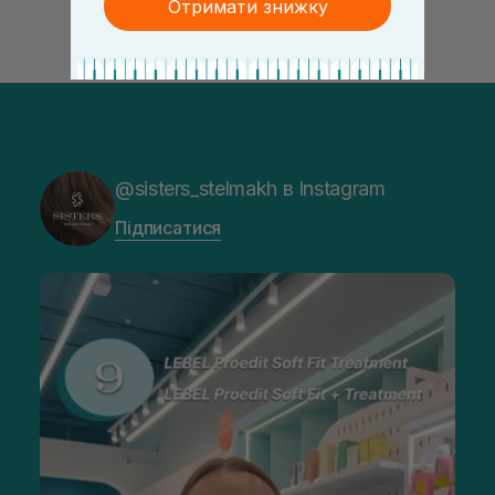
Отримати знижку
@sisters_stelmakh в Instagram
Підписатися