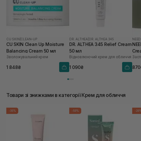
CU SKIN
|
CLEAN-UP
DR. ALTHEA
|
DR. ALTHEA 345
NEED
CU SKIN Clean Up Moisture
DR. ALTHEA 345 Relief Cream
NEE
Balancing Cream 50 мл
50 мл
Cre
Зволожувальний крем
Відновлюючий крем для обличчя
Засп
1 848₴
1 090₴
870
Товари зі знижками в категорії Крем для обличчя
-35%
-50%
-20