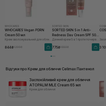
WHOCARES
SORTED SKIN
COSM
WHOCARES Vegan PDRN
SORTED SKIN 5 in 1 Anti-
COS
Cream 50 мл
Redness Day Cream SPF 50
Крем зволожувальний для обличчя із веганськими полінуклеотидами
Денний крем 5 в 1 проти почервоніння
30 мл
844₴
775₴
3 1
1 299₴
1 550₴
Відгуки про Крем для обличчя Celimax Пантенол
Заспокійливий крем для обличчя
ATOPALM MLE Cream 65 мл
Крем для обличчя