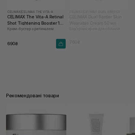
CELIMAX
|
CELIMAX THE VITA-A
CELIMAX
|
CELIMAX DUAL BARRIER
CELIMAX The Vita-A Retinal
CELIMAX Dual Barrier Skin
Shot Tightening Booster 15
Wearable Cream 50 мл
Крем-бустер з ретиналем
Барʼєрний крем для обличчя
мл
760₴
690₴
Рекомендовані товари