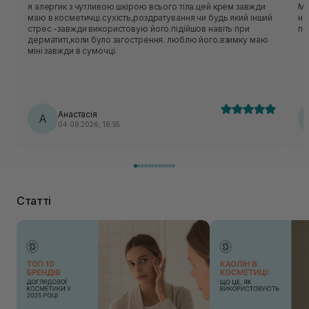
я алергик з чутливою шкірою всього тіла.цей крем завжди
Ма
маю в косметичці.сухість,роздратування чи будь який інший
на
стрес -завжди використовую його.підійшов навіть при
по
дерматиті,коли було загострення. люблю його.взимку маю
міні завжди в сумочці.
Анастасія
А
04.08.2026, 16:55
Статті