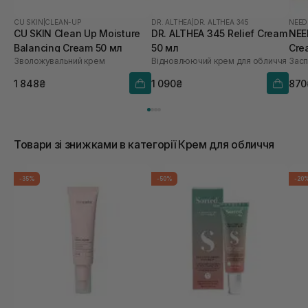
CU SKIN
|
CLEAN-UP
DR. ALTHEA
|
DR. ALTHEA 345
NEED
CU SKIN Clean Up Moisture
DR. ALTHEA 345 Relief Cream
NEE
Balancing Cream 50 мл
50 мл
Cre
Зволожувальний крем
Відновлюючий крем для обличчя
Засп
1 848₴
1 090₴
870
Товари зі знижками в категорії Крем для обличчя
-35%
-50%
-20