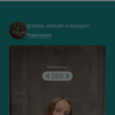
@sisters_stelmakh в Instagram
Підписатися