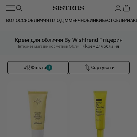
ВОЛОССЯ
ОБЛИЧЧЯ
ТІЛО
ДІМ
МЕРЧ
НОВИНКИ
БЕСТСЕЛЕРИ
АК
Крем для обличчя By Wishtrend Гліцерин
|
|
Інтернет магазин косметики
Обличчя
Крем для обличчя
Фільтр
Сортувати
2