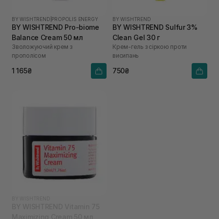
BY WISHTREND
|
PROPOLIS ENERGY
BY WISHTREND
BY WISHTREND Pro-biome
BY WISHTREND Sulfur 3%
Balance Cream 50 мл
Clean Gel 30 г
Зволожуючий крем з
Крем-гель з сіркою проти
прополісом
висипань
1 165₴
750₴
BY WISHTREND
BY WISHTREND Vitamin 75
Maximizing Cream 50 мл