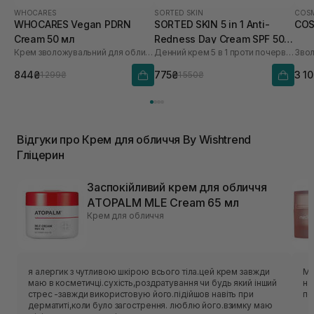
WHOCARES
SORTED SKIN
COSM
WHOCARES Vegan PDRN
SORTED SKIN 5 in 1 Anti-
COS
Cream 50 мл
Redness Day Cream SPF 50
Крем зволожувальний для обличчя із веганськими полінуклеотидами
Денний крем 5 в 1 проти почервоніння
30 мл
844₴
775₴
3 1
1 299₴
1 550₴
Відгуки про Крем для обличчя By Wishtrend
Гліцерин
Заспокійливий крем для обличчя
ATOPALM MLE Cream 65 мл
Крем для обличчя
я алергик з чутливою шкірою всього тіла.цей крем завжди
Ма
маю в косметичці.сухість,роздратування чи будь який інший
на
стрес -завжди використовую його.підійшов навіть при
по
дерматиті,коли було загострення. люблю його.взимку маю