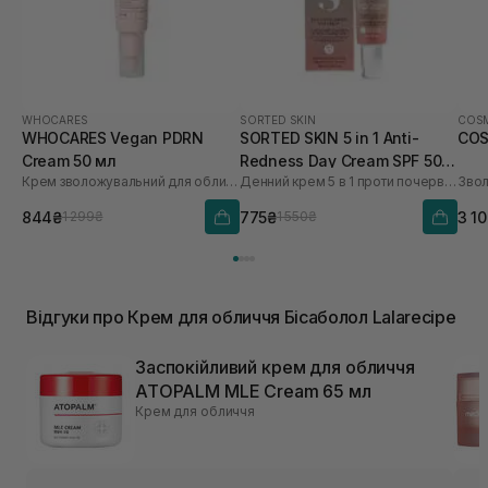
WHOCARES
SORTED SKIN
COSM
WHOCARES Vegan PDRN
SORTED SKIN 5 in 1 Anti-
COS
Cream 50 мл
Redness Day Cream SPF 50
Крем зволожувальний для обличчя із веганськими полінуклеотидами
Денний крем 5 в 1 проти почервоніння
30 мл
844₴
775₴
3 1
1 299₴
1 550₴
Відгуки про Крем для обличчя Бісаболол Lalarecipe
Заспокійливий крем для обличчя
ATOPALM MLE Cream 65 мл
Крем для обличчя