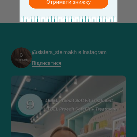
Отримати знижку
@sisters_stelmakh в Instagram
Підписатися