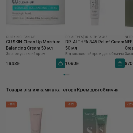
CU SKIN
|
CLEAN-UP
DR. ALTHEA
|
DR. ALTHEA 345
NEED
CU SKIN Clean Up Moisture
DR. ALTHEA 345 Relief Cream
NEE
Balancing Cream 50 мл
50 мл
Cre
Зволожувальний крем
Відновлюючий крем для обличчя
Засп
1 848₴
1 090₴
870
Товари зі знижками в категорії Крем для обличчя
-35%
-50%
-20