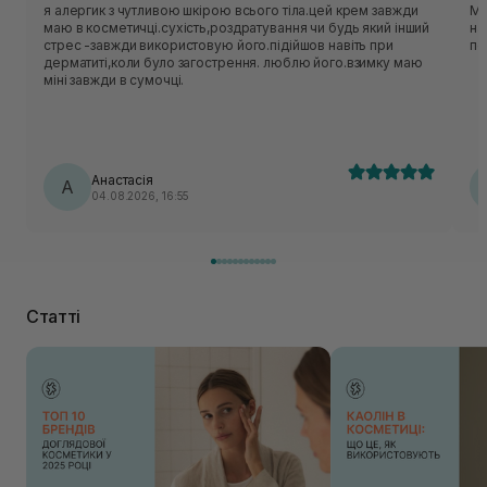
я алергик з чутливою шкірою всього тіла.цей крем завжди
Ма
маю в косметичці.сухість,роздратування чи будь який інший
на
стрес -завжди використовую його.підійшов навіть при
по
дерматиті,коли було загострення. люблю його.взимку маю
міні завжди в сумочці.
Анастасія
А
04.08.2026, 16:55
Статті