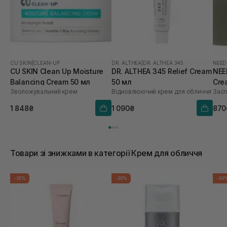
CU SKIN
|
CLEAN-UP
DR. ALTHEA
|
DR. ALTHEA 345
NEED
CU SKIN Clean Up Moisture
DR. ALTHEA 345 Relief Cream
NEE
Balancing Cream 50 мл
50 мл
Cre
Зволожувальний крем
Відновлюючий крем для обличчя
Засп
1 848₴
1 090₴
870
Товари зі знижками в категорії Крем для обличчя
-35%
-20%
-50