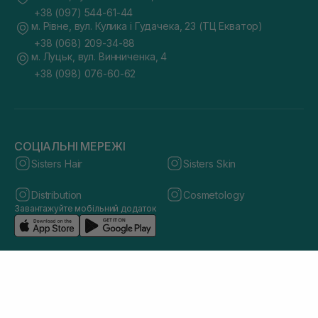
+38 (097) 544-61-44
м. Рівне, вул. Кулика і Гудачека, 23 (ТЦ Екватор)
+38 (068) 209-34-88
м. Луцьк, вул. Винниченка, 4
+38 (098) 076-60-62
СОЦІАЛЬНІ МЕРЕЖІ
Sisters Hair
Sisters Skin
Distribution
Cosmetology
Завантажуйте мобільний додаток
© 2026 sisters.co.ua. Всі права захищено