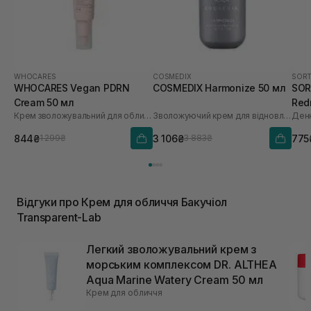
WHOCARES
COSMEDIX
SORT
WHOCARES Vegan PDRN
COSMEDIX Harmonize 50 мл
SORT
Cream 50 мл
Red
Крем зволожувальний для обличчя із веганськими полінуклеотидами
Зволожуючий крем для відновлення мікробіома
30 
844₴
3 106₴
775
1 299₴
3 883₴
Відгуки про Крем для обличчя Бакучіол
Transparent-Lab
Легкий зволожувальний крем з
морським комплексом DR. ALTHEA
Aqua Marine Watery Cream 50 мл
Крем для обличчя