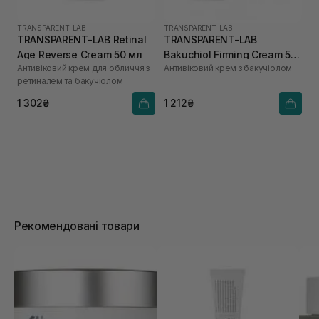
TRANSPARENT-LAB
TRANSPARENT-LAB
TRANSPARENT-LAB Retinal
TRANSPARENT-LAB
Age Reverse Cream 50 мл
Bakuchiol Firming Cream 50
Антивіковий крем для обличчя з
Антивіковий крем з бакучіолом
мл
ретиналем та бакучіолом
1 302₴
1 212₴
Рекомендовані товари