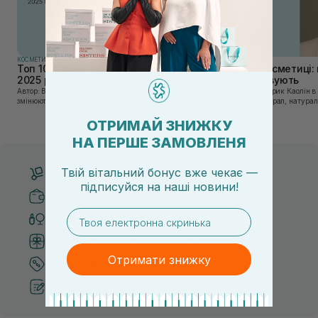
КОСМЕТИКА
КОСМЕТИКА
Топ 10 брендів доглядової косметики у
Каолін в косметиці: 
2025 році
використовують
Автор: Віка Нагорна У сучасному світі, де тренди
Автор: Юлія Цебрик Каолін в косметології – це
змінюються зі швидкістю світла, а ринок популярної
природний мінерал, натураль
косметики переповнений новими пропозиціями, вибір
безліч переваг для шкіри обл
засобу для себе стає справжнім викликом. 2025 р...
завдяки великій кількості ко
ОТРИМАЙ ЗНИЖКУ
НА ПЕРШЕ ЗАМОВЛЕНЯ
Твій вітальний бонус вже чекає —
Безкоштовна доставка від 3000 UAH
підписуйся
на
наші новини!
Безпечні способи оплати
email
Тільки оригінальна косметика
Система бонусів та лояльності
Отримати знижку
Кращі ціни та топ товари
Рекомендації від косметологів