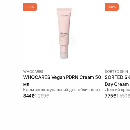
-35%
-50%
WHOCARES
SORTED SKIN
WHOCARES Vegan PDRN Cream 50
SORTED SKI
мл
Day Cream 
Крем зволожувальний для обличчя із веганськими полінуклеотидами
Денний крем
844₴
1 299₴
775₴
1 550