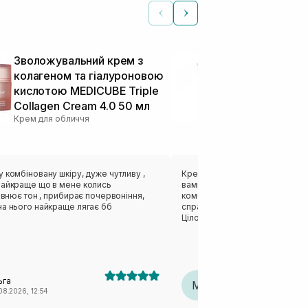
Зволожувальний крем з
Крем для гл
колагеном та гіалуроновою
зволоження 
кислотою MEDICUBE Triple
KLAIRS Rich 
Collagen Cream 4.0 50 мл
Cream 80 мл
Крем для обличчя
Крем для облич
 комбіновану шкіру, дуже чутливу ,
Крем - справжнє відкриття, як
найкраще що в мене колись
вами на довго) він класно зво
рівнює тон , прибирає почервоніння,
комбінованої шкіри, схильної д
на нього найкраще лягає бб
справжній скарб на холодну та
Цілорічна база, кращої заміни я
знайшла)
ьга
Marta
M
08.2026, 12:54
20.07.2026, 11:43