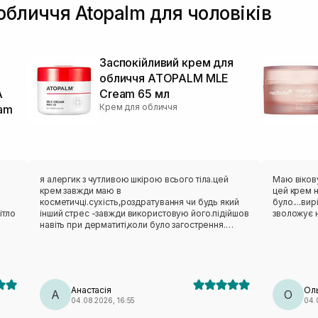
обличчя Atopalm для чоловіків
й
Заспокійливий крем для
обличчя ATOPALM MLE
A
Cream 65 мл
Крем для обличчя
eam
я алергик з чутливою шкірою всього тіла.цей
Маю вікову
крем завжди маю в
цей крем 
косметичці.сухість,роздратування чи будь який
було....ви
ітло
інший стрес -завжди використовую його.підійшов
зволожує 
навіть при дерматиті,коли було загострення.
люблю його.взимку маю міні завжди в сумочці.
Анастасія
Ол
А
О
04.08.2026, 16:55
04.