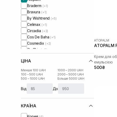
Braderm
(+1)
Bravura
(+1)
By Wishtrend
(+5)
Celimax
(+1)
Circadia
(+3)
Cos De Baha
(+1)
ATOPALM
Cosmedix
(+2)
ATOPALM F
Cu Skin
(+7)
DCL
(+2)
Крем для об
ЦІНА
DMK
емульсією
(+4)
500₴
Dear, Klairs
(+10)
Менше 100 UAH
1000 – 2000 UAH
Dr. Althea
100 – 500 UAH
2000 – 5000 UAH
(+3)
500 – 1000 UAH
Більше 5000 UAH
Dr. Ceuracle
(+7)
Dr.Reju-All
(+2)
Від
До
Genesis
(+2)
HydroPeptide
(+1)
КРАЇНА
I'm From
(+4)
IS Clinical
(+4)
Корея
(4)