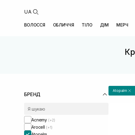
UA
ВОЛОССЯ
ОБЛИЧЧЯ
ТІЛО
ДІМ
МЕРЧ
Кр
Atopalm
БРЕНД
Acnemy
(+2)
Arocell
(+1)
Atopalm