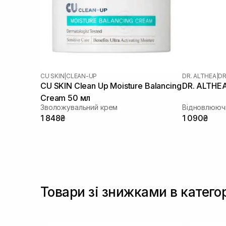
CU SKIN
|
CLEAN-UP
DR. ALTHEA
|
DR
CU SKIN Clean Up Moisture Balancing
DR. ALTHEA
Cream 50 мл
Зволожувальний крем
Відновлююч
1 848₴
1 090₴
Товари зі знижками в катего