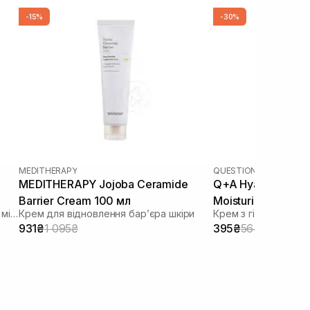
-15%
-30%
MEDITHERAPY
QUESTION AND ANSWE
MEDITHERAPY Jojoba Ceramide
Q+A Hyaluronic Ac
Barrier Cream 100 мл
Moisturiser 75 мл
Зволожуючий крем для відновлення мікробіома
Крем для відновлення барʼєра шкіри
Крем з гіалуронов
931₴
1 095₴
395₴
564₴