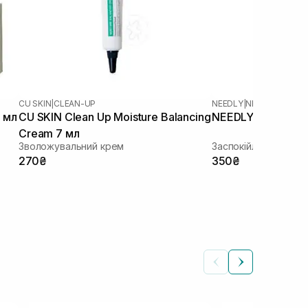
CU SKIN
|
CLEAN-UP
NEEDLY
|
NEEDLY CICAC
 мл
CU SKIN Clean Up Moisture Balancing
NEEDLY Cicachid R
Cream 7 мл
Зволожувальний крем
Заспокійливий крем
270₴
350₴