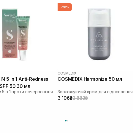
-20%
COSMEDIX
N 5 in 1 Anti-Redness
COSMEDIX Harmonize 50 мл
SPF 50 30 мл
 5 в 1 проти почервоніння
₴
3 106₴
3 883₴