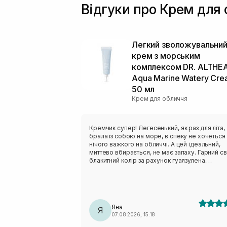
Відгуки про Крем для 
Легкий зволожувальни
крем з морським
комплексом DR. ALTHE
Aqua Marine Watery Cr
50 мл
Крем для обличчя
Кремчик супер! Легесенький, як раз для літа,
брала із собою на море, в спеку не хочеться
нічого важкого на обличчі. А цей ідеальний,
миттево вбирається, не має запаху. Гарний св
блакитний колір за рахунок гуаязулена.
Рекомендую всім із комбі- жирною шкірою
Яна
Я
07.08.2026, 15:18