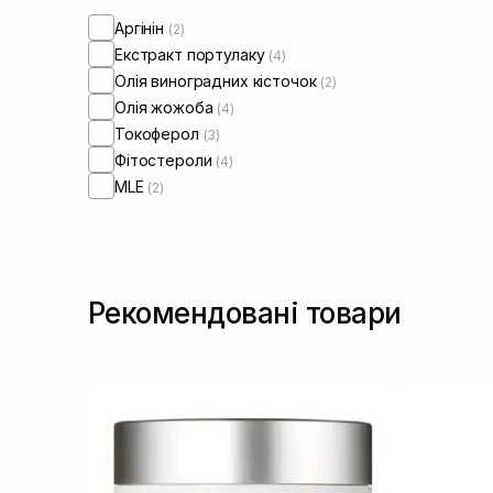
Аргінін
(2)
Екстракт портулаку
(4)
Олія виноградних кісточок
(2)
Олія жожоба
(4)
Токоферол
(3)
Фітостероли
(4)
MLE
(2)
Рекомендовані товари