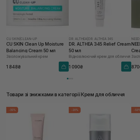
CU SKIN
|
CLEAN-UP
DR. ALTHEA
|
DR. ALTHEA 345
NEED
CU SKIN Clean Up Moisture
DR. ALTHEA 345 Relief Cream
NEE
Balancing Cream 50 мл
50 мл
Cre
Зволожувальний крем
Відновлюючий крем для обличчя
Засп
1 848₴
1 090₴
870
Товари зі знижками в категорії Крем для обличчя
-35%
-20%
-50