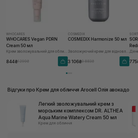
WHOCARES
COSMEDIX
SORT
WHOCARES Vegan PDRN
COSMEDIX Harmonize 50 мл
SORT
Cream 50 мл
Red
Крем зволожувальний для обличчя із веганськими полінуклеотидами
Зволожуючий крем для відновлення мікробіома
30 
844₴
3 106₴
775
1 299₴
3 883₴
Відгуки про Крем для обличчя Arocell Олія авокадо
Легкий зволожувальний крем з
морським комплексом DR. ALTHEA
Aqua Marine Watery Cream 50 мл
Крем для обличчя