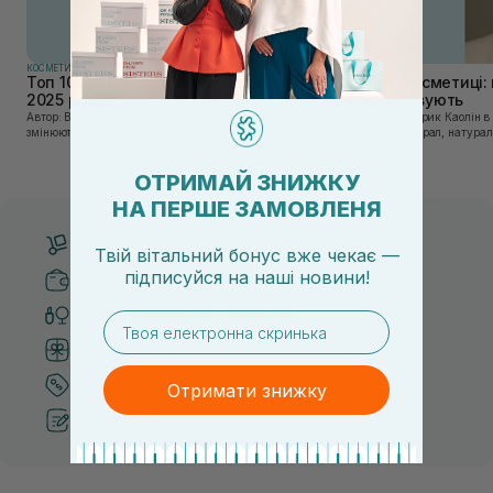
КОСМЕТИКА
КОСМЕТИКА
Топ 10 брендів доглядової косметики у
Каолін в косметиці: 
2025 році
використовують
Автор: Віка Нагорна У сучасному світі, де тренди
Автор: Юлія Цебрик Каолін в косметології – це
змінюються зі швидкістю світла, а ринок популярної
природний мінерал, натураль
косметики переповнений новими пропозиціями, вибір
безліч переваг для шкіри обл
засобу для себе стає справжнім викликом. 2025 р...
завдяки великій кількості ко
ОТРИМАЙ ЗНИЖКУ
НА ПЕРШЕ ЗАМОВЛЕНЯ
Безкоштовна доставка від 3000 UAH
Твій вітальний бонус вже чекає —
підписуйся
на
наші новини!
Безпечні способи оплати
Тільки оригінальна косметика
email
Система бонусів та лояльності
Кращі ціни та топ товари
Отримати знижку
Рекомендації від косметологів