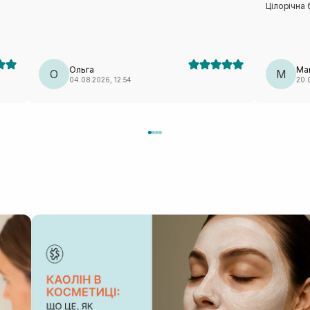
Цілорічна 
і.
знайшла)
Ольга
Mar
О
M
04.08.2026, 12:54
20.