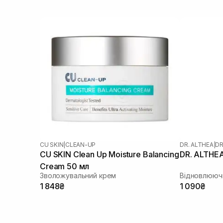
CU SKIN
|
CLEAN-UP
DR. ALTHEA
|
DR
CU SKIN Clean Up Moisture Balancing
DR. ALTHEA
Cream 50 мл
Зволожувальний крем
Відновлююч
1 848₴
1 090₴