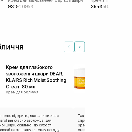
Зволожуючий крем для відновлення мікробіома
Крем для відновлення барʼєра шкіри
Крем з гіалуронов
931₴
1 095₴
395₴
564₴
бличчя
Крем для глибокого
Антиоксидан
зволоження шкіри DEAR,
20% вітамі
KLAIRS Rich Moist Soothing
Super C-Cre
Крем для облич
Cream 80 мл
Крем для обличчя
авжнє відкриття, яке залишиться з
Так як я являюсь фанатом віта
вго) він класно зволожує, для
спробувати цей крем, люблю к
ої шкіри, схильної до сухості,
бренду, тому мала великі надії 
скарб на холодну та теплу погоду.
став для мене супер, легка ко