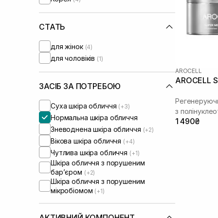
Geek and Gorgeous
(+1)
Genesis
(+2)
HydroPeptide
СТАТЬ
(+8)
I'm From
(+5)
для жінок
(4)
IS Clinical
(+8)
для чоловіків
(1)
Image Skincare
(+1)
AROCELL
Instytutum
(+12)
AROCELL S
Lagom
(+1)
ЗАСІБ ЗА ПОТРЕБОЮ
Lalarecipe
(+3)
Регенеруючи
Суха шкіра обличчя
(+3)
Manyo Factory
(+4)
з полінукле
Нормальна шкіра обличчя
Medicube
(+7)
1 490₴
Зневоднена шкіра обличчя
(+2)
Medik8
(+10)
Вікова шкіра обличчя
(+4)
Melume
(+3)
Чутлива шкіра обличчя
(+1)
Needly
(+8)
Шкіра обличчя з порушеним
OMI
(+1)
барʼєром
(+2)
Perolite
(+3)
Шкіра обличчя з порушеним
Purito
(+3)
мікробіомом
(+1)
Question and Answer
(+2)
Real Barrier
(+3)
АКТИВНИЙ КОМПОНЕНТ