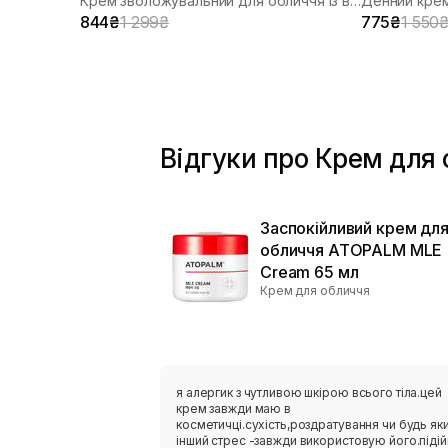
Крем зволожувальний для обличчя із веганськими полінуклеотидами
Денний крем
844₴
1 299₴
775₴
1 550
Відгуки про Крем для 
Заспокійливий крем дл
обличчя ATOPALM MLE
Cream 65 мл
Крем для обличчя
я алергик з чутливою шкірою всього тіла.цей
крем завжди маю в
косметичці.сухість,роздратування чи будь як
інший стрес -завжди використовую його.піді