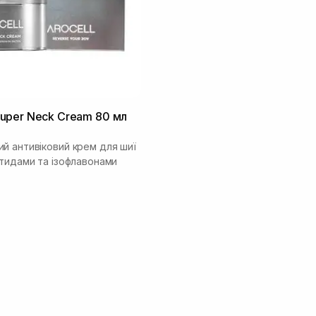
uper Neck Cream 80 мл
й антивіковий крем для шиї
отидами та ізофлавонами