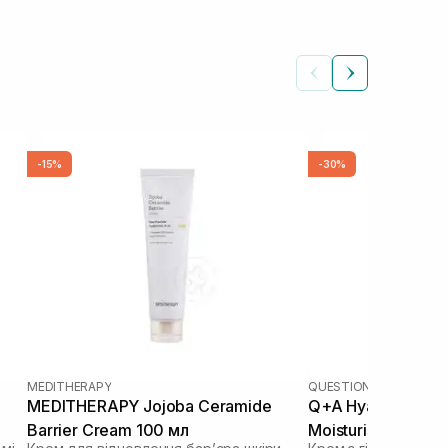
-15%
-30%
MEDITHERAPY
QUESTION AND ANSWE
MEDITHERAPY Jojoba Ceramide
Q+A Hyaluronic Ac
Barrier Cream 100 мл
Moisturiser 75 мл