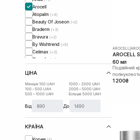
Arocell
Atopalm
(+4)
Beauty Of Joseon
(+2)
Braderm
(+3)
Bravura
(+2)
By Wishtrend
(+6)
AROCELL
|
AROC
Celimax
(+3)
AROCELL Su
Circadia
(+1)
60 мл
Comfort Zone
(+1)
Подвійний к
ЦІНА
Cos De Baha
полінуклеот
(+1)
1 200₴
Cosmedix
(+2)
Менше 100 UAH
1000 – 2000 UAH
Cu Skin
100 – 500 UAH
2000 – 5000 UAH
(+11)
500 – 1000 UAH
Більше 5000 UAH
DCL
(+3)
DMK
(+2)
Від
До
Dear, Klairs
(+13)
Dr. Althea
(+3)
КРАЇНА
Dr. Ceuracle
(+8)
Dr.Reju-All
(+3)
Корея
(4)