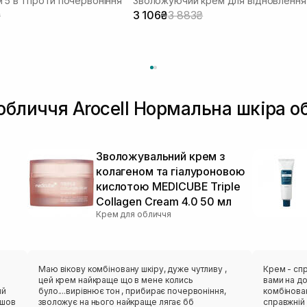
 5 в 1 проти почервоніння
₴
3 106₴
3 883₴
обличчя Arocell Нормальна шкіра о
я
Зволожувальний крем з
колагеном та гіалуроновою
кислотою MEDICUBE Triple
Collagen Cream 4.0 50 мл
Крем для обличчя
Маю вікову комбіновану шкіру, дуже чутливу ,
Крем - спр
цей крем найкраще що в мене колись
вами на до
ий
було....вирівнює тон , прибирає почервоніння,
комбінован
йшов
зволожує на нього найкраще лягає бб
справжній 