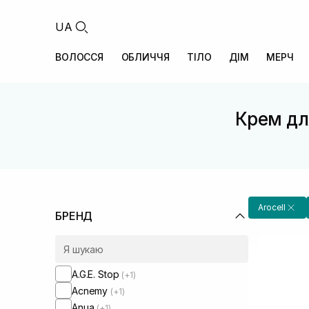
UA
ВОЛОССЯ
ОБЛИЧЧЯ
ТІЛО
ДІМ
МЕРЧ
Крем дл
Arocell
БРЕНД
A.G.E. Stop
(+1)
Acnemy
(+1)
Anua
(+1)