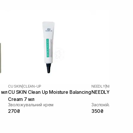
CU SKIN
|
CLEAN-UP
NEEDLY
|
NEEDLY CICAC
 мл
CU SKIN Clean Up Moisture Balancing
NEEDLY Cicachid R
Cream 7 мл
Зволожувальний крем
Заспокійливий крем
270₴
350₴