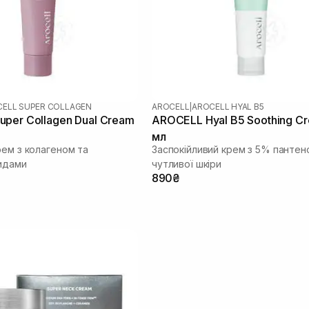
ELL SUPER COLLAGEN
AROCELL
|
AROCELL HYAL B5
per Collagen Dual Cream
AROCELL Hyal B5 Soothing C
мл
рем з колагеном та
Заспокійливий крем з 5% пантен
идами
чутливої шкіри
890₴