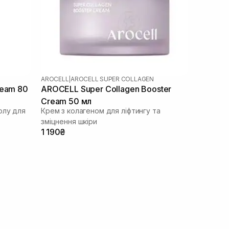
AROCELL
|
AROCELL SUPER COLLAGEN
ream 80
AROCELL Super Collagen Booster
Cream 50 мл
олу для
Крем з колагеном для ліфтингу та
зміцнення шкіри
1 190₴