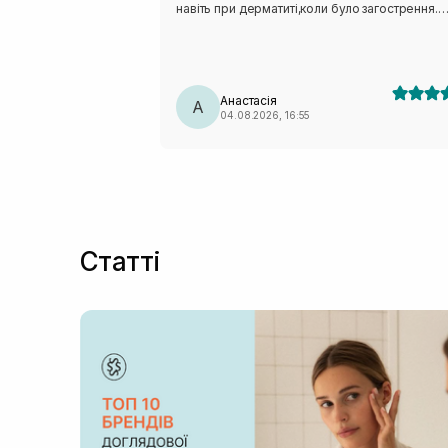
навіть при дерматиті,коли було загострення.
люблю його.взимку маю міні завжди в сумочц
Анастасія
А
04.08.2026, 16:55
Статті