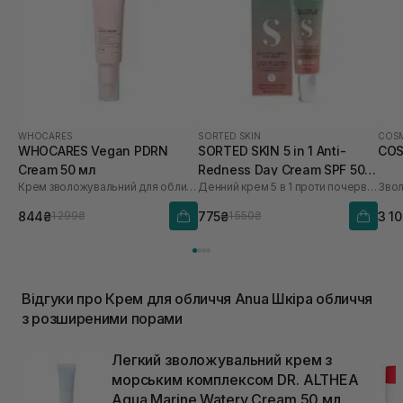
WHOCARES
SORTED SKIN
COSM
WHOCARES Vegan PDRN
SORTED SKIN 5 in 1 Anti-
COS
Cream 50 мл
Redness Day Cream SPF 50
Крем зволожувальний для обличчя із веганськими полінуклеотидами
Денний крем 5 в 1 проти почервоніння
30 мл
844₴
775₴
3 1
1 299₴
1 550₴
Відгуки про Крем для обличчя Anua Шкіра обличчя
з розширеними порами
Легкий зволожувальний крем з
морським комплексом DR. ALTHEA
Aqua Marine Watery Cream 50 мл