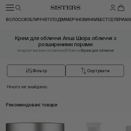
ВОЛОССЯ
ОБЛИЧЧЯ
ТІЛО
ДІМ
МЕРЧ
НОВИНКИ
БЕСТСЕЛЕРИ
АК
Крем для обличчя Anua Шкіра обличчя з
розширеними порами
|
|
Інтернет магазин косметики
Обличчя
Крем для обличчя
Фільтр
Сортувати
Нічого не знайдено.
Рекомендовані товари