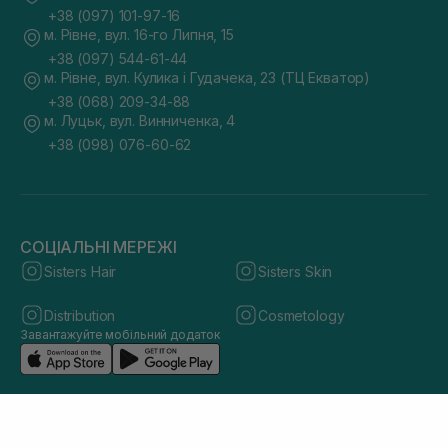
+38 (097) 101-97-16
м. Рівне, вул. 16-го Липня, 15
+38 (097) 544-61-44
м. Рівне, вул. Кулика і Гудачека, 23 (ТЦ Екватор)
+38 (068) 209-34-88
м. Луцьк, вул. Винниченка, 4
+38 (098) 076-60-62
СОЦІАЛЬНІ МЕРЕЖІ
Sisters Hair
Sisters Skin
Distribution
Cosmetology
Завантажуйте мобільний додаток