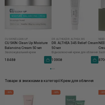
CU SKIN
|
CLEAN-UP
DR. ALTHEA
|
DR. ALTHEA 345
NEED
CU SKIN Clean Up Moisture
DR. ALTHEA 345 Relief Cream
NEE
Balancing Cream 50 мл
50 мл
Cre
Зволожувальний крем
Відновлюючий крем для обличчя
Засп
1 848₴
1 090₴
870
Товари зі знижками в категорії Крем для обличчя
-35%
-50%
-20