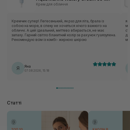
Крем для обличчя
Кремчик супер! Легесенький, як раз для літа, брала із
я 
собою на море, в спеку не хочеться нічого важкого на
ма
обличчі. А цей ідеальний, миттево вбирається, не має
ст
запаху. Гарний світло блакитний колір за рахунок гуаязулена.
де
Рекомендую всім із комбі- жирною шкірою
мі
Яна
Я
07.08.2026, 15:18
Статті