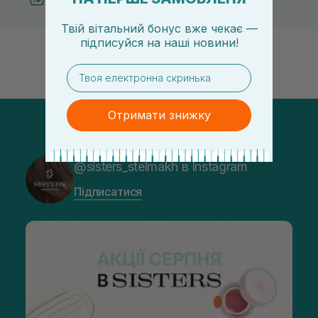
Твій вітальний бонус вже чекає —
підписуйся
на
наші новини!
email
Отримати знижку
@sisters_stelmakh в Instagram
Підписатися