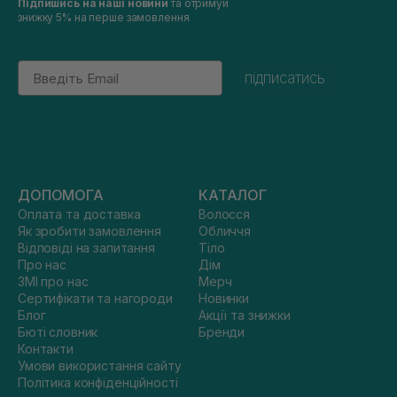
Підпишись на наші новини
та отримуй
знижку 5% на перше замовлення
Email
підписатись
ДОПОМОГА
КАТАЛОГ
Оплата та доставка
Волосся
Як зробити замовлення
Обличчя
Відповіді на запитання
Тіло
Про нас
Дім
ЗМІ про нас
Мерч
Сертифікати та нагороди
Новинки
Блог
Акції та знижки
Бюті словник
Бренди
Контакти
Умови використання сайту
Політика конфіденційності