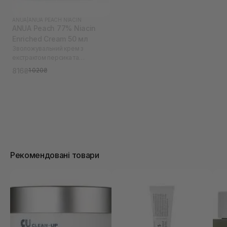
ANUA
|
ANUA PEACH NIACIN
ANUA Peach 77% Niacin
Enriched Cream 50 мл
Зволожувальний крем з
екстрактом персика та
ніацинамідом
816₴
1 020₴
Рекомендовані товари