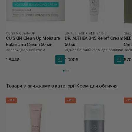
CU SKIN
|
CLEAN-UP
DR. ALTHEA
|
DR. ALTHEA 345
NEED
CU SKIN Clean Up Moisture
DR. ALTHEA 345 Relief Cream
NEE
Balancing Cream 50 мл
50 мл
Cre
Зволожувальний крем
Відновлюючий крем для обличчя
Засп
1 848₴
1 090₴
870
Товари зі знижками в категорії Крем для обличчя
-35%
-20%
-50