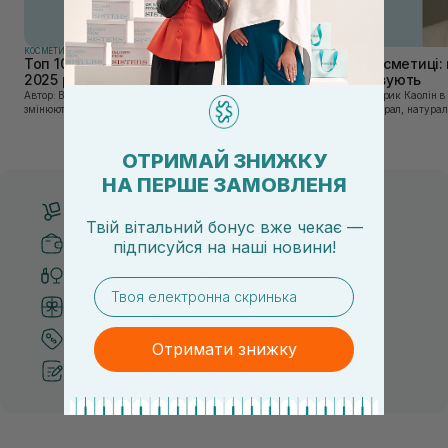
КОСМЕТИКА
КОСМЕТИКА
Топ 10 брендів доглядової косметики у
Каолін в косметиці: 
2025 році
використовують
Автор: Віка Нагорна У сучасному світі, де тренди
Автор: Юлія Цебрик Каолін в косметології – це
змінюються зі швидкістю світла, а ринок популярної
природний мінерал, натураль
косметики переповнений новими пропозиціями, вибір
безліч переваг для шкіри обл
засобу для себе стає справжнім викликом. 2025 р...
завдяки великій кількості ко
ОТРИМАЙ ЗНИЖКУ
НА ПЕРШЕ ЗАМОВЛЕНЯ
Безкоштовна доставка від 3000 UAH
Твій вітальний бонус вже чекає —
Безпечні способи оплати
підписуйся
на
наші новини!
Тільки оригінальна косметика
email
Система бонусів та лояльності
Кращі ціни та топ товари
Отримати знижку
Рекомендації від косметологів