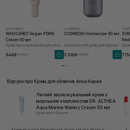
WHOCARES
COSMEDIX
SORT
WHOCARES Vegan PDRN
COSMEDIX Harmonize 50 мл
SORT
Cream 50 мл
Red
Крем зволожувальний для обличчя із веганськими полінуклеотидами
Зволожуючий крем для відновлення мікробіома
30 
844₴
3 106₴
775
1 299₴
3 883₴
Відгуки про Крем для обличчя Anua Корея
Легкий зволожувальний крем з
морським комплексом DR. ALTHEA
Aqua Marine Watery Cream 50 мл
Крем для обличчя
Кремчик супер! Легесенький, як раз для літа, брала із
я 