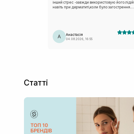
інший стрес -завжди використовую його.піді
навіть при дерматиті,коли було загострення.
люблю його.взимку маю міні завжди в сумочц
Анастасія
А
04.08.2026, 16:55
Статті