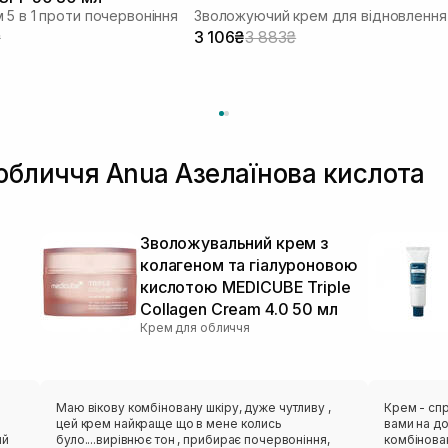
 5 в 1 проти почервоніння
₴
3 106₴
3 883₴
обличчя Anua Азелаїнова кислота
я
Зволожувальний крем з
колагеном та гіалуроновою
кислотою MEDICUBE Triple
Collagen Cream 4.0 50 мл
Крем для обличчя
Маю вікову комбіновану шкіру, дуже чутливу ,
Крем - спр
цей крем найкраще що в мене колись
вами на до
ий
було....вирівнює тон , прибирає почервоніння,
комбінован