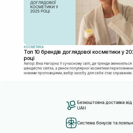
КОСМЕТИКА
Топ 10 брендів доглядової косметики у 20
році
Автор: Віка Нагорна У сучасному світі, де тренди змінюються зі
швидкістю світла, а ринок популярної косметики переповнен
новими пропозиціями, вибір засобу для себе стає справжнім
викликом. 2025 р...
Безкоштовна доставка від
UAH
Система бонусів та лояльн