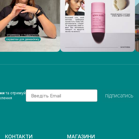
Email
ини
та отримуй
підписатись
влення
КОНТАКТИ
МАГАЗИНИ