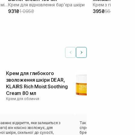
Зволожуючий крем для відновлення мікробіома
Крем для відновлення барʼєра шкіри
Крем з гіалуронов
931₴
1 095₴
395₴
564₴
Крем для глибокого
Антиоксидан
зволоження шкіри DEAR,
20% вітамі
KLAIRS Rich Moist Soothing
Super C-Cre
Крем для облич
Cream 80 мл
Крем для обличчя
авжнє відкриття, яке залишиться з
Так як я являюсь фанатом віта
вго) він класно зволожує, для
спробувати цей крем, люблю к
ої шкіри, схильної до сухості,
бренду, тому мала великі надії 