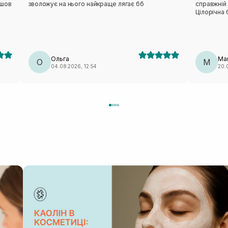
йшов
зволожує на нього найкраще лягає бб
справжній 
Цілорічна 
і.
знайшла)
Ольга
Mar
О
M
04.08.2026, 12:54
20.