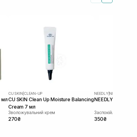
CU SKIN
|
CLEAN-UP
NEEDLY
|
NEEDLY CICAC
 мл
CU SKIN Clean Up Moisture Balancing
NEEDLY Cicachid R
Cream 7 мл
Зволожувальний крем
Заспокійливий крем
270₴
350₴