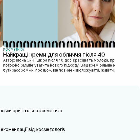
КОСМЕТИКА
Найкращі креми для обличчя після 40
Автор: Ілона Сич Шкіра після 40 досі красива та молода, просто їй
потрібно більше уваги та нового підходу. Ваш крем більше не може
бути засобом «ні про що», він повинен зволожувати, живити, покр...
Тільки оригінальна косметика
Рекомендації від косметологів