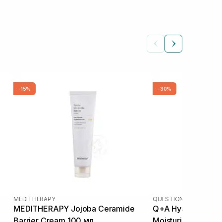
-15%
-30%
MEDITHERAPY
QUESTION AND ANSWE
MEDITHERAPY Jojoba Ceramide
Q+A Hyaluronic Ac
Barrier Cream 100 мл
Moisturiser 75 мл