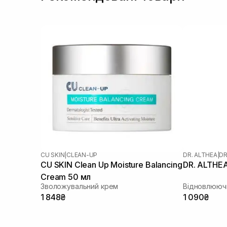
CU SKIN
|
CLEAN-UP
DR. ALTHEA
|
DR
CU SKIN Clean Up Moisture Balancing
DR. ALTHEA
Cream 50 мл
Зволожувальний крем
Відновлююч
1 848₴
1 090₴