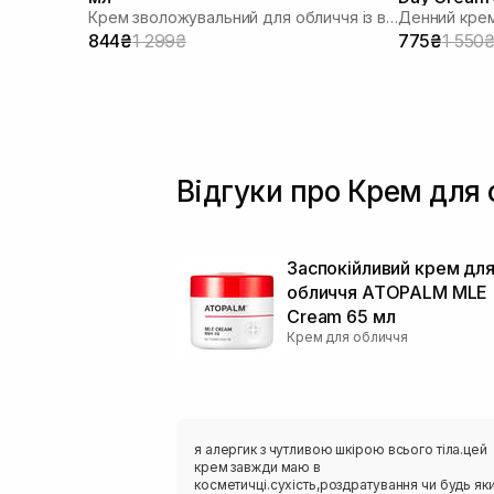
Крем зволожувальний для обличчя із веганськими полінуклеотидами
Денний крем
844₴
1 299₴
775₴
1 550
Відгуки про Крем для 
Заспокійливий крем дл
обличчя ATOPALM MLE
Cream 65 мл
Крем для обличчя
я алергик з чутливою шкірою всього тіла.цей
крем завжди маю в
косметичці.сухість,роздратування чи будь як