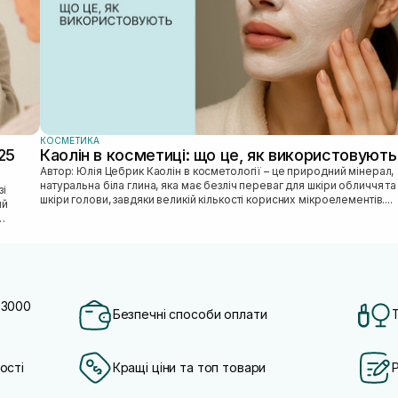
КОСМЕТИКА
25
Каолін в косметиці: що це, як використовують
Автор: Юлія Цебрик Каолін в косметології – це природний мінерал,
натуральна біла глина, яка має безліч переваг для шкіри обличчя та
шкіри голови, завдяки великій кількості корисних мікроелементів....
ий
 3000
Безпечні способи оплати
ості
Кращі ціни та топ товари