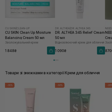
CU SKIN
|
CLEAN-UP
DR. ALTHEA
|
DR. ALTHEA 345
NEED
CU SKIN Clean Up Moisture
DR. ALTHEA 345 Relief Cream
NEE
Balancing Cream 50 мл
50 мл
Cre
Зволожувальний крем
Відновлюючий крем для обличчя
Засп
1 848₴
1 090₴
870
Товари зі знижками в категорії Крем для обличчя
-35%
-50%
-20