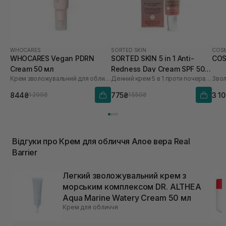
WHOCARES
SORTED SKIN
COSM
WHOCARES Vegan PDRN
SORTED SKIN 5 in 1 Anti-
COS
Cream 50 мл
Redness Day Cream SPF 50
Крем зволожувальний для обличчя із веганськими полінуклеотидами
Денний крем 5 в 1 проти почервоніння
30 мл
844₴
775₴
3 1
1 299₴
1 550₴
Відгуки про Крем для обличчя Алое вера Real
Barrier
Легкий зволожувальний крем з
морським комплексом DR. ALTHEA
Aqua Marine Watery Cream 50 мл
Крем для обличчя