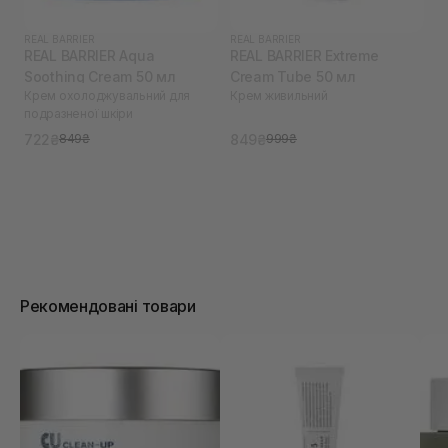
REAL BARRIER
REAL BARRIER
REAL BARRIER Aqua
REAL BARRIER Extreme
Soothing Cream 50 мл
Cream Tube 50 мл
Крем охолоджувальний для
Крем живильний
подразненої шкіри
722₴
849₴
849₴
999₴
Рекомендовані товари