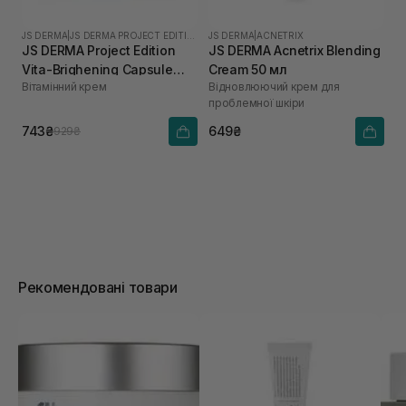
JS DERMA
|
JS DERMA PROJECT EDITION
JS DERMA
|
ACNETRIX
JS DERMA Project Edition
JS DERMA Acnetrix Blending
Vita-Brighening Capsule
Cream 50 мл
Вітамінний крем
Відновлюючий крем для
Cream 50 мл
проблемної шкіри
743₴
649₴
929₴
Рекомендовані товари