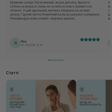
Кремчик супер! Легесенький, як раз для літа, брала із
я 
собою на море, в спеку не хочеться нічого важкого на
ма
обличчі. А цей ідеальний, миттево вбирається, не має
ст
запаху. Гарний світло блакитний колір за рахунок гуаязулена.
де
Рекомендую всім із комбі- жирною шкірою
мі
Яна
Я
07.08.2026, 15:18
Статті