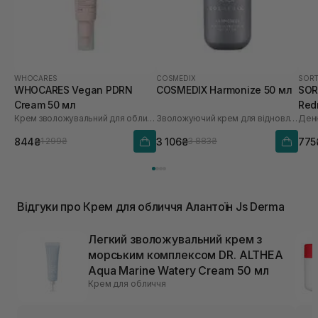
WHOCARES
COSMEDIX
SORT
WHOCARES Vegan PDRN
COSMEDIX Harmonize 50 мл
SORT
Cream 50 мл
Red
Крем зволожувальний для обличчя із веганськими полінуклеотидами
Зволожуючий крем для відновлення мікробіома
30 
844₴
3 106₴
775
1 299₴
3 883₴
Відгуки про Крем для обличчя Алантоїн Js Derma
Легкий зволожувальний крем з
морським комплексом DR. ALTHEA
Aqua Marine Watery Cream 50 мл
Крем для обличчя