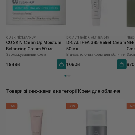
CU SKIN
|
CLEAN-UP
DR. ALTHEA
|
DR. ALTHEA 345
NEED
CU SKIN Clean Up Moisture
DR. ALTHEA 345 Relief Cream
NEE
Balancing Cream 50 мл
50 мл
Cre
Зволожувальний крем
Відновлюючий крем для обличчя
Засп
1 848₴
1 090₴
870
Товари зі знижками в категорії Крем для обличчя
-35%
-20%
-50