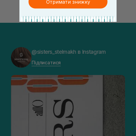
Отримати знижку
@sisters_stelmakh в Instagram
Підписатися