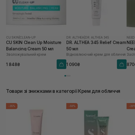
CU SKIN
|
CLEAN-UP
DR. ALTHEA
|
DR. ALTHEA 345
NEED
CU SKIN Clean Up Moisture
DR. ALTHEA 345 Relief Cream
NEE
Balancing Cream 50 мл
50 мл
Cre
Зволожувальний крем
Відновлюючий крем для обличчя
Засп
1 848₴
1 090₴
870
Товари зі знижками в категорії Крем для обличчя
-35%
-50%
-20