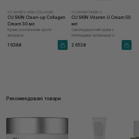
CU SKIN
|
CU SKIN COLLAGEN
CU SKIN
|
VITAMIN U
CU SKIN Clean-up Collagen
CU SKIN Vitamin U Cream 50
Cream 30 мл
мл
Крем з колагеном проти
Омолоджуючий крем з
зморшок
пептидами і вітаміном U
1 638₴
2 652₴
Рекомендовані товари