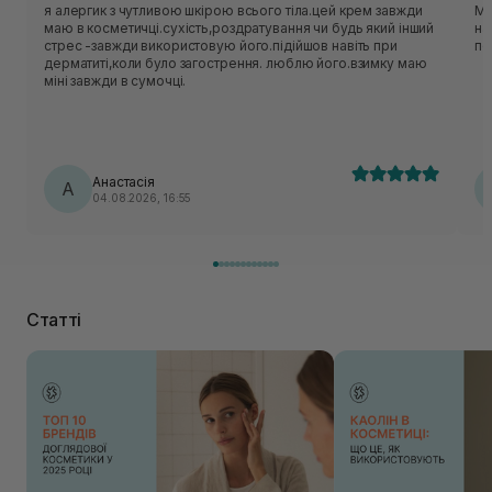
я алергик з чутливою шкірою всього тіла.цей крем завжди
Ма
маю в косметичці.сухість,роздратування чи будь який інший
на
стрес -завжди використовую його.підійшов навіть при
по
дерматиті,коли було загострення. люблю його.взимку маю
міні завжди в сумочці.
Анастасія
А
04.08.2026, 16:55
Статті