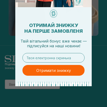
ОТРИМАЙ ЗНИЖКУ
НА ПЕРШЕ ЗАМОВЛЕНЯ
Твій вітальний бонус вже чекає —
підписуйся
на
наші новини!
email
Підпишись на наші новини
та отримуй
знижку 5% на перше замовлення
Отримати знижку
Email
підписатись