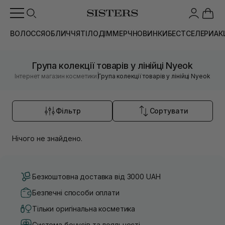
ВОЛОССЯ
ОБЛИЧЧЯ
ТІЛО
ДІМ
МЕРЧ
НОВИНКИ
БЕСТСЕЛЕРИ
АК
Група колекції товарів у лінійці Nyeok
|
Інтернет магазин косметики
Група колекції товарів у лінійці Nyeok
Фільтр
Сортувати
Нічого не знайдено.
Безкоштовна доставка від 3000 UAH
Безпечні способи оплати
Тільки оригінальна косметика
Система бонусів та лояльності