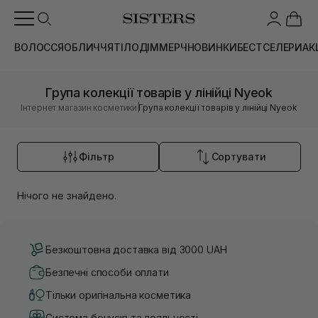
ВОЛОССЯ
ОБЛИЧЧЯ
ТІЛО
ДІМ
МЕРЧ
НОВИНКИ
БЕСТСЕЛЕРИ
АК
Група колекції товарів у лінійці Nyeok
|
Інтернет магазин косметики
Група колекції товарів у лінійці Nyeok
Фільтр
Сортувати
Нічого не знайдено.
Безкоштовна доставка від 3000 UAH
Безпечні способи оплати
Тільки оригінальна косметика
Система бонусів та лояльності