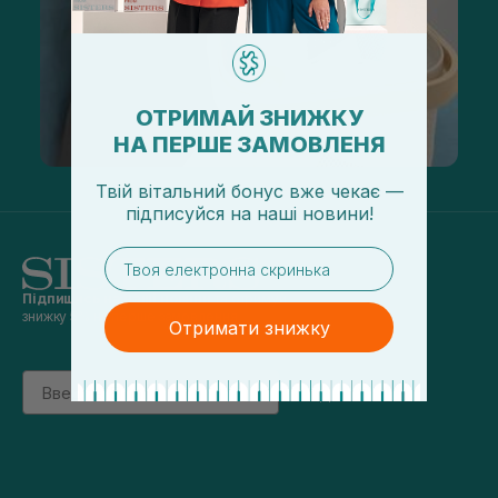
ОТРИМАЙ ЗНИЖКУ
НА ПЕРШЕ ЗАМОВЛЕНЯ
Твій вітальний бонус вже чекає —
підписуйся
на
наші новини!
email
Підпишись на наші новини
та отримуй
знижку 5% на перше замовлення
Отримати знижку
Email
підписатись