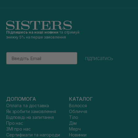
Підпишись на наші новини
та отримуй
знижку 5% на перше замовлення
Email
підписатись
ДОПОМОГА
КАТАЛОГ
Оплата та доставка
Волосся
Як зробити замовлення
Обличчя
Відповіді на запитання
Тіло
Про нас
Дім
ЗМІ про нас
Мерч
Сертифікати та нагороди
Новинки