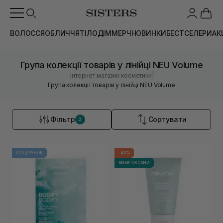
ВОЛОССЯ
ОБЛИЧЧЯ
ТІЛО
ДІМ
МЕРЧ
НОВИНКИ
БЕСТСЕЛЕРИ
АК
Група колекції товарів у лінійці NEU Volume
|
Інтернет магазин косметики
Група колекції товарів у лінійці NEU Volume
Фільтр
Сортувати
2
ПОДАРУНОК
-40%
ВИБІР ОКСАНИ