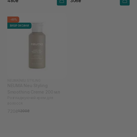
480₴
306₴
-40%
ВИБІР ОКСАНИ
NEUMA
|
NEU STYLING
NEUMA Neu Styling
Smoothing Creme 200 мл
Розгладжуючий крем для
волосся
720₴
1 200₴