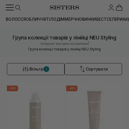
ВОЛОССЯ
ОБЛИЧЧЯ
ТІЛО
ДІМ
МЕРЧ
НОВИНКИ
БЕСТСЕЛЕРИ
АК
Група колекції товарів у лінійці NEU Styling
|
Інтернет магазин косметики
Група колекції товарів у лінійці NEU Styling
Фільтр
Сортувати
1
-40%
-40%