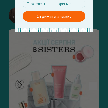
email
@sisters_stelmakh в Instagram
Отримати знижку
Підписатися