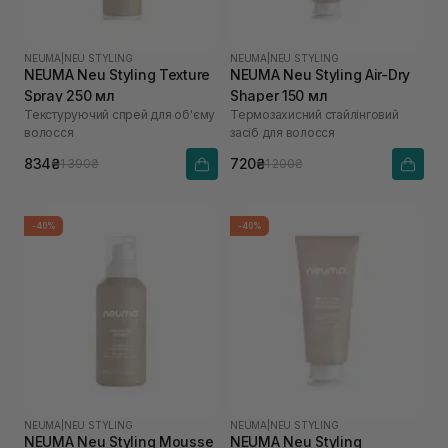
NEUMA
|
NEU STYLING
NEUMA
|
NEU STYLING
NEUMA Neu Styling Texture
NEUMA Neu Styling Air-Dry
Spray 250 мл
Shaper 150 мл
Текстуруючий спрей для об'єму
Термозахисний стайлінговий
волосся
засіб для волосся
834₴
720₴
1 390₴
1 200₴
-40%
-40%
NEUMA
|
NEU STYLING
NEUMA
|
NEU STYLING
NEUMA Neu Styling Mousse
NEUMA Neu Styling