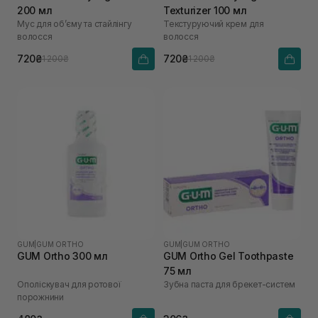
200 мл
Texturizer 100 мл
Мус для обʼєму та стайлінгу
Текстуруючий крем для
волосся
волосся
720₴
720₴
1 200₴
1 200₴
GUM
|
GUM ORTHO
GUM
|
GUM ORTHO
GUM Ortho 300 мл
GUM Ortho Gel Toothpaste
75 мл
Ополіскувач для ротової
Зубна паста для брекет-систем
порожнини