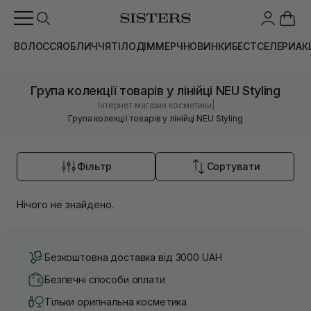
ВОЛОССЯ
ОБЛИЧЧЯ
ТІЛО
ДІМ
МЕРЧ
НОВИНКИ
БЕСТСЕЛЕРИ
АК
Група колекції товарів у лінійці NEU Styling
|
Інтернет магазин косметики
Група колекції товарів у лінійці NEU Styling
Фільтр
Сортувати
Нічого не знайдено.
Безкоштовна доставка від 3000 UAH
Безпечні способи оплати
Тільки оригінальна косметика