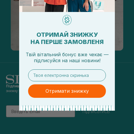
ОТРИМАЙ ЗНИЖКУ
НА ПЕРШЕ ЗАМОВЛЕНЯ
Твій вітальний бонус вже чекає —
підписуйся
на
наші новини!
email
Підпишись на наші новини
та отримуй
Отримати знижку
знижку 5% на перше замовлення
Email
підписатись