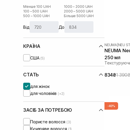
Менше 100 UAH
1000 – 2000 UAH
100 – 500 UAH
2000 – 5000 UAH
500 – 1000 UAH
Більше 5000 UAH
Від
До
NEUMA
|
NEU S
КРАЇНА
NEUMA Neu 
250 мл
США
(5)
Текстуруючи
СТАТЬ
834₴
1 390
для жінок
для чоловіків
(+2)
-40%
ЗАСІБ ЗА ПОТРЕБОЮ
Пористе волосся
(3)
Кучеряве волосся
(1)