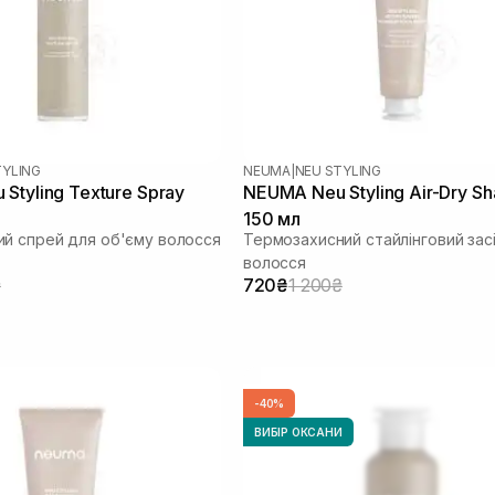
TYLING
NEUMA
|
NEU STYLING
Styling Texture Spray
NEUMA Neu Styling Air-Dry Sh
150 мл
й спрей для об'єму волосся
Термозахисний стайлінговий зас
волосся
₴
720₴
1 200₴
-40%
ВИБІР ОКСАНИ