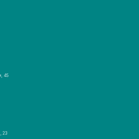
и, 45
, 23