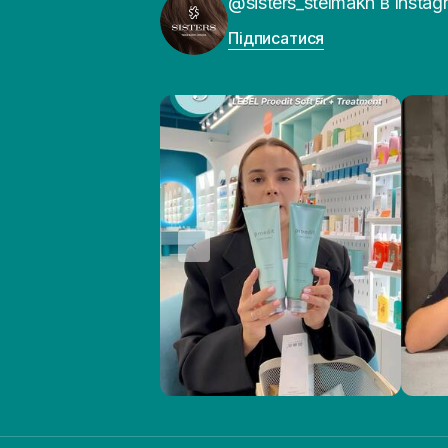
@sisters_stelmakh в Instag
Підписатися