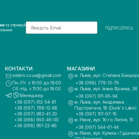
Email
ини
та отримуй
підписатись
влення
КОНТАКТИ
МАГАЗИНИ
sisters.co.ua@gmail.com
м. Львів, вул. Степана Бандер
Пн.-Пт. з 10:00 до 19:00
+38 (098) 778-13-79
Сб.-Нд. з 11:00 до 18:00
м. Львів, вул. Івана Франка, 36
Менеджер
+38 (097) 611-95-94
+38 (097) 612-54-81
м. Львів, вул. Академіка
+38 (097) 788-12-88
Підстригача, 1В (Duck's Lake)
+38 (097) 983-41-20
+38 (097) 101-97-16
+38 (068) 693-46-00
м. Рівне, вул. 16-го Липня, 15
+38 (068) 951-22-86
+38 (097) 544-61-44
м. Рівне, вул. Кулика і Гудачека
(ТЦ Екватор)