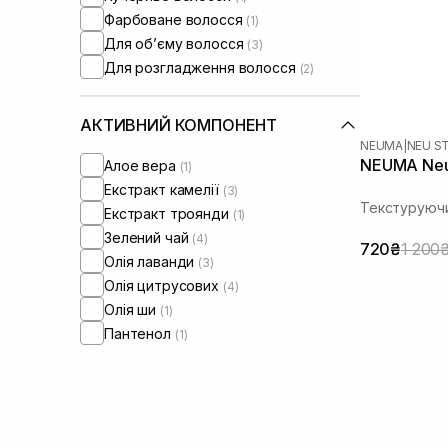
Фарбоване волосся
(1)
Для обʼєму волосся
(3)
Для розгладження волосся
(2)
АКТИВНИЙ КОМПОНЕНТ
NEUMA
|
NEU S
NEUMA Neu 
Алое вера
(1)
Екстракт камелії
(3)
Текстуруючи
Екстракт троянди
(1)
Зелений чай
(4)
720₴
1 200
Олія лаванди
(3)
Олія цитрусових
(4)
Олія ши
(1)
Пантенол
(1)