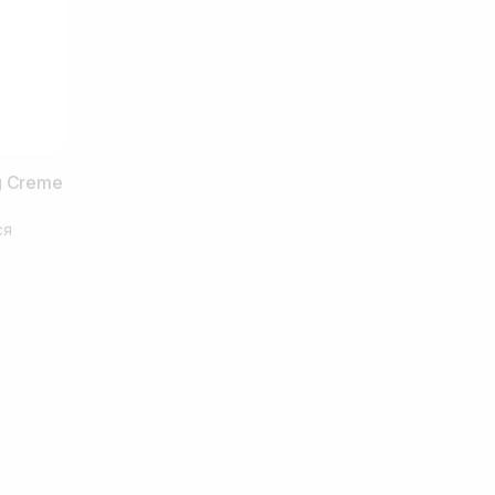
g Creme
ся