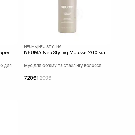
NEUMA
|
NEU STYLING
aper
NEUMA Neu Styling Mousse 200 мл
іб для
Мус для обʼєму та стайлінгу волосся
720₴
1 200₴