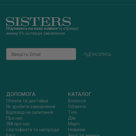
Підпишись на наші новини
та отримуй
знижку 5% на перше замовлення
Email
підписатись
ДОПОМОГА
КАТАЛОГ
Оплата та доставка
Волосся
Як зробити замовлення
Обличчя
Відповіді на запитання
Тіло
Про нас
Дім
ЗМІ про нас
Мерч
Сертифікати та нагороди
Новинки
Блог
Акції та знижки