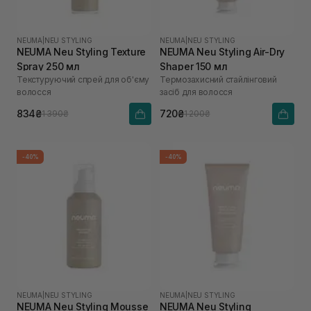
NEUMA
|
NEU STYLING
NEUMA
|
NEU STYLING
NEUMA Neu Styling Texture
NEUMA Neu Styling Air-Dry
Spray 250 мл
Shaper 150 мл
Текстуруючий спрей для об'єму
Термозахисний стайлінговий
волосся
засіб для волосся
834₴
720₴
1 390₴
1 200₴
-40%
-40%
NEUMA
|
NEU STYLING
NEUMA
|
NEU STYLING
NEUMA Neu Styling Mousse
NEUMA Neu Styling