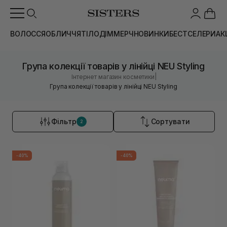
ВОЛОССЯ
ОБЛИЧЧЯ
ТІЛО
ДІМ
МЕРЧ
НОВИНКИ
БЕСТСЕЛЕРИ
АК
Група колекції товарів у лінійці NEU Styling
|
Інтернет магазин косметики
Група колекції товарів у лінійці NEU Styling
Фільтр
Сортувати
2
-40%
-40%