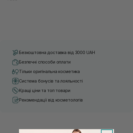
Безкоштовна доставка від 3000 UAH
Безпечні способи оплати
Тільки оригінальна косметика
Система бонусів та лояльності
Кращі ціни та топ товари
Рекомендації від косметологів