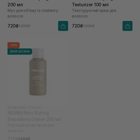
200 мл
Texturizer 100 мл
Мус для обʼєму та стайлінгу
Текстуруючий крем для
волосся
волосся
720₴
720₴
1 200₴
1 200₴
-40%
ВИБІР ОКСАНИ
NEUMA
|
NEU STYLING
NEUMA Neu Styling
Smoothing Creme 200 мл
Розгладжуючий крем для
волосся
720₴
1 200₴