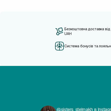
Безкоштовна доставка від
UAH
Система бонусів та лояльн
@sisters_stelmakh в Instag