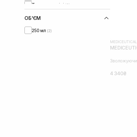
Трипептид міді
(3)
Цинк
(1)
ОБ'ЄМ
250 мл
(2)
MEDICEUTICA
MEDICEUTIC
Зволожуючий
4 340₴