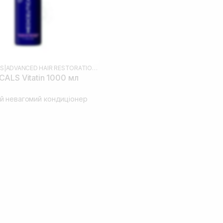
LS
|
ADVANCED HAIR RESTORATION TECHNOLOGY WOMEN
ALS Vitatin 1000 мл
 невагомий кондиціонер