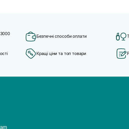
 3000
Безпечні способи оплати
ості
Кращі ціни та топ товари
ram