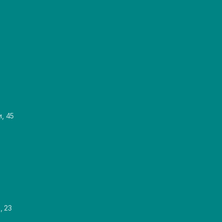
и, 45
, 23