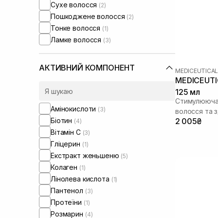
Сухе волосся
(2)
Пошкоджене волосся
(2)
Тонке волосся
(1)
Ламке волосся
(3)
АКТИВНИЙ КОМПОНЕНТ
MEDICEUTICA
MEDICEUTIC
125 мл
Стимулююча 
Амінокислоти
(3)
волосся та 
Біотин
2 005₴
(4)
Вітамін C
(3)
Гліцерин
(1)
Екстракт женьшеню
(5)
Колаген
(1)
Лінолева кислота
(1)
Пантенол
(3)
Протеїни
(1)
Розмарин
(4)