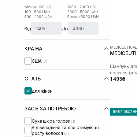
Менше 100 UAH
1000 – 2000 UAH
100 – 500 UAH
2000 – 5000 UAH
500 – 1000 UAH
Більше 5000 UAH
Від
До
MEDICEUTICA
КРАЇНА
MEDICEUTIC
США
(7)
Шампунь для
волосся (для
СТАТЬ
1 495₴
для жінок
ЗАСІБ ЗА ПОТРЕБОЮ
ВИБІР ОКСАН
Суха шкіра голови
(1)
Від випадіння та для стимуляції
росту волосся
(5)