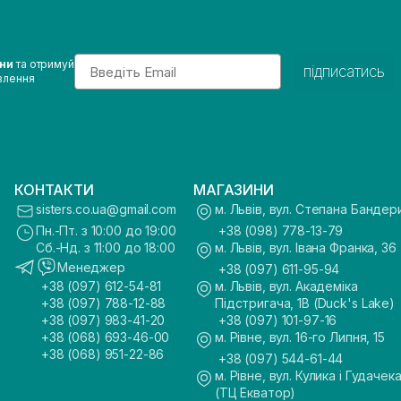
Email
ини
та отримуй
підписатись
влення
КОНТАКТИ
МАГАЗИНИ
sisters.co.ua@gmail.com
м. Львів, вул. Степана Бандер
Пн.-Пт. з 10:00 до 19:00
+38 (098) 778-13-79
Сб.-Нд. з 11:00 до 18:00
м. Львів, вул. Івана Франка, 36
Менеджер
+38 (097) 611-95-94
+38 (097) 612-54-81
м. Львів, вул. Академіка
+38 (097) 788-12-88
Підстригача, 1В (Duck's Lake)
+38 (097) 983-41-20
+38 (097) 101-97-16
+38 (068) 693-46-00
м. Рівне, вул. 16-го Липня, 15
+38 (068) 951-22-86
+38 (097) 544-61-44
м. Рівне, вул. Кулика і Гудачека
(ТЦ Екватор)