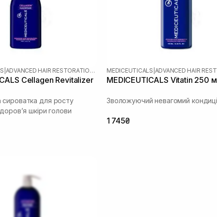
LS
|
ADVANCED HAIR RESTORATION TECHNOLOGY WOMEN
MEDICEUTICALS
|
ALS Cellagen Revitalizer
MEDICEUTICALS Vitatin 250 
сироватка для росту
Зволожуючий невагомий кондиц
здоров’я шкіри голови
1 745₴