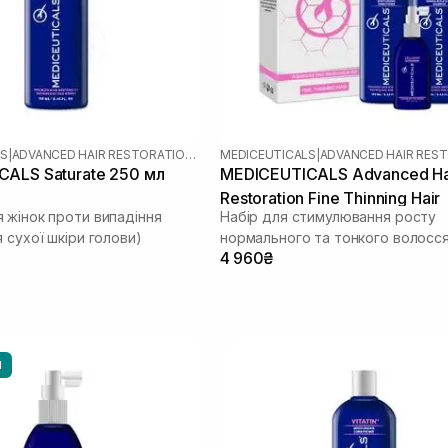
LS
|
ADVANCED HAIR RESTORATION TECHNOLOGY WOMEN
MEDICEUTICALS
|
ALS Saturate 250 мл
MEDICEUTICALS Advanced Ha
Restoration Fine Thinning Hair
 жінок проти випадіння
Набір для стимулювання росту
 сухої шкіри голови)
нормального та тонкого волосс
4 960₴
И