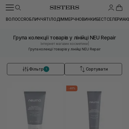
ВОЛОССЯ
ОБЛИЧЧЯ
ТІЛО
ДІМ
МЕРЧ
НОВИНКИ
БЕСТСЕЛЕРИ
АК
Група колекції товарів у лінійці NEU Repair
|
Інтернет магазин косметики
Група колекції товарів у лінійці NEU Repair
Фільтр
Сортувати
1
-40%