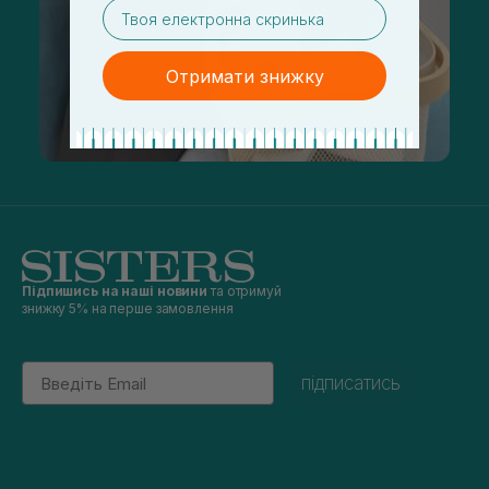
email
Отримати знижку
Підпишись на наші новини
та отримуй
знижку 5% на перше замовлення
Email
підписатись