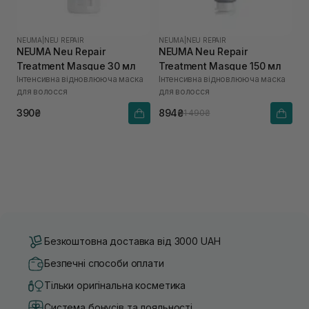
NEUMA
|
NEU REPAIR
NEUMA
|
NEU REPAIR
NEUMA Neu Repair
NEUMA Neu Repair
Treatment Masque 30 мл
Treatment Masque 150 мл
Інтенсивна відновлююча маска
Інтенсивна відновлююча маска
для волосся
для волосся
390₴
894₴
1 490₴
Безкоштовна доставка від 3000 UAH
Безпечні способи оплати
Тільки оригінальна косметика
Система бонусів та лояльності