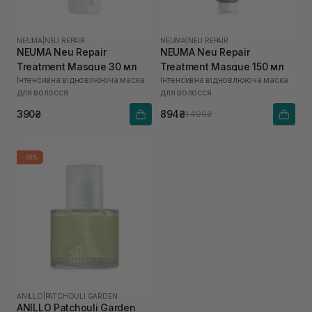
NEUMA
|
NEU REPAIR
NEUMA
|
NEU REPAIR
NEUMA Neu Repair
NEUMA Neu Repair
Treatment Masque 30 мл
Treatment Masque 150 мл
Інтенсивна відновлююча маска
Інтенсивна відновлююча маска
для волосся
для волосся
390₴
894₴
1 490₴
-20%
ANILLO
|
PATCHOULI GARDEN
ANILLO Patchouli Garden