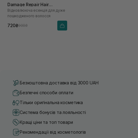
Damage Repair Hair
Відновлююча есенція для дуже
Essence 50 мл
пошкодженого волосся
720₴
900₴
Безкоштовна доставка від 3000 UAH
Безпечні способи оплати
Тільки оригінальна косметика
Система бонусів та лояльності
Кращі ціни та топ товари
Рекомендації від косметологів