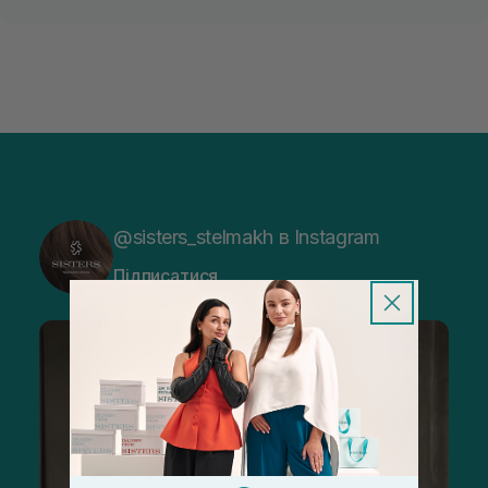
@sisters_stelmakh в Instagram
Підписатися