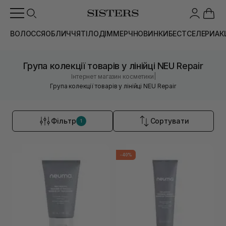
ВОЛОССЯ
ОБЛИЧЧЯ
ТІЛО
ДІМ
МЕРЧ
НОВИНКИ
БЕСТСЕЛЕРИ
АК
Група колекції товарів у лінійці NEU Repair
|
Інтернет магазин косметики
Група колекції товарів у лінійці NEU Repair
Фільтр
Сортувати
1
-40%