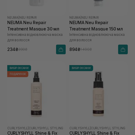
NEUMA
|
NEU REPAIR
NEUMA
|
NEU REPAIR
NEUMA Neu Repair
NEUMA Neu Repair
Treatment Masque 30 мл
Treatment Masque 150 мл
Інтенсивна відновлююча маска
Інтенсивна відновлююча маска
для волосся
для волосся
234₴
894₴
390₴
1 490₴
ВИБІР ОКСАНИ
ВИБІР ОКСАНИ
ПОДАРУНОК
CURLYSHYLL
|
CURLYSHYLL STYLING
CURLYSHYLL
|
CURLYSHYLL STYLING
CURLYSHYLL Shine & Fix
CURLYSHYLL Shine & Fix