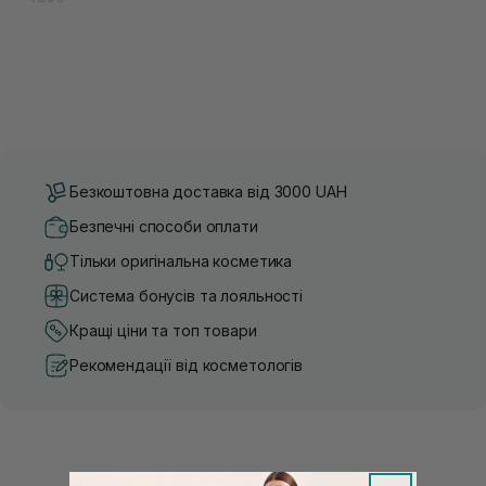
Безкоштовна доставка від 3000 UAH
Безпечні способи оплати
Тільки оригінальна косметика
Система бонусів та лояльності
Кращі ціни та топ товари
Рекомендації від косметологів