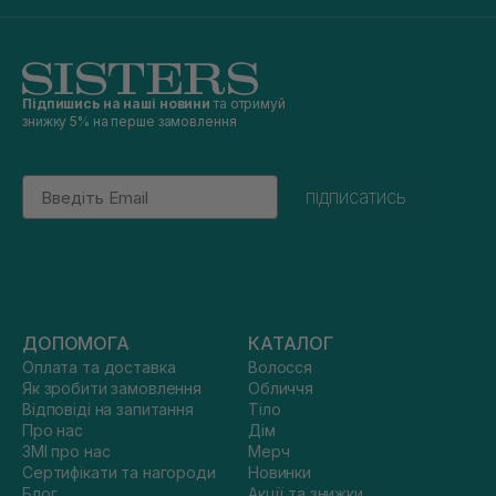
Підпишись на наші новини
та отримуй
знижку 5% на перше замовлення
Email
підписатись
ДОПОМОГА
КАТАЛОГ
Оплата та доставка
Волосся
Як зробити замовлення
Обличчя
Відповіді на запитання
Тіло
Про нас
Дім
ЗМІ про нас
Мерч
Сертифікати та нагороди
Новинки
Блог
Акції та знижки