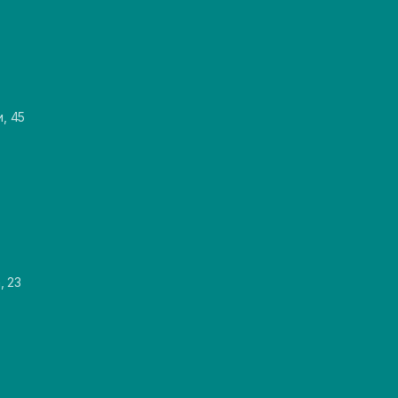
и, 45
, 23