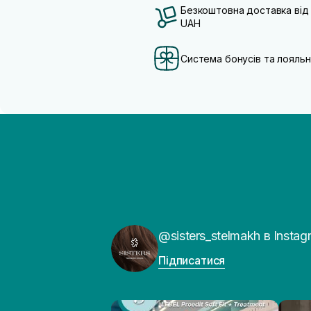
Безкоштовна доставка від
UAH
Система бонусів та лояльн
@sisters_stelmakh в Instag
Підписатися