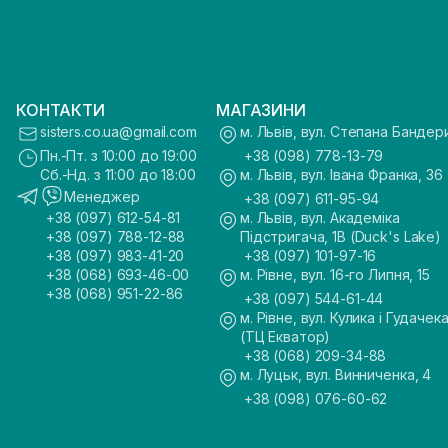
КОНТАКТИ
МАГАЗИНИ
sisters.co.ua@gmail.com
м. Львів, вул. Степана Бандер
Пн.-Пт. з 10:00 до 19:00
+38 (098) 778-13-79
Сб.-Нд. з 11:00 до 18:00
м. Львів, вул. Івана Франка, 36
Менеджер
+38 (097) 611-95-94
+38 (097) 612-54-81
м. Львів, вул. Академіка
+38 (097) 788-12-88
Підстригача, 1В (Duck's Lake)
+38 (097) 983-41-20
+38 (097) 101-97-16
+38 (068) 693-46-00
м. Рівне, вул. 16-го Липня, 15
+38 (068) 951-22-86
+38 (097) 544-61-44
м. Рівне, вул. Кулика і Гудачека
(ТЦ Екватор)
+38 (068) 209-34-88
м. Луцьк, вул. Винниченка, 4
+38 (098) 076-60-62