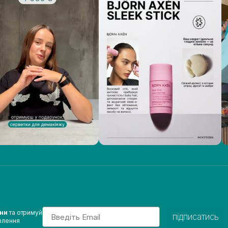
Email
ини
та отримуй
підписатись
влення