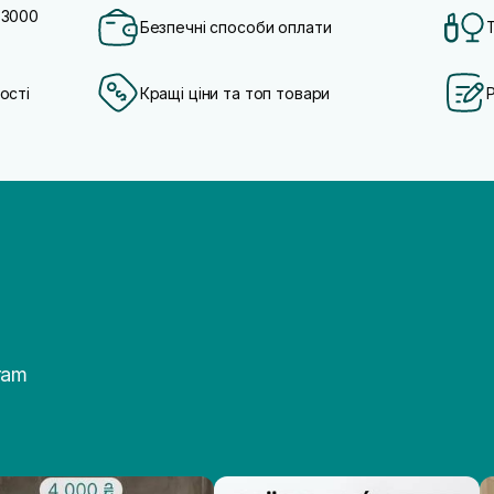
 3000
Безпечні способи оплати
ості
Кращі ціни та топ товари
ram