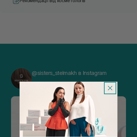
Рекомендації від косметологів
@sisters_stelmakh в Instagram
Підписатися