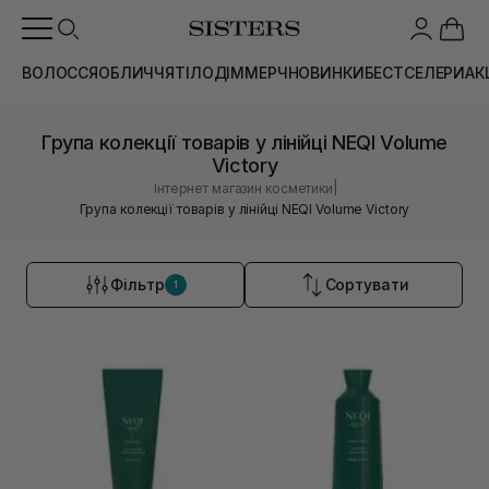
ВОЛОССЯ
ОБЛИЧЧЯ
ТІЛО
ДІМ
МЕРЧ
НОВИНКИ
БЕСТСЕЛЕРИ
АК
Група колекції товарів у лінійці NEQI Volume
Victory
|
Інтернет магазин косметики
Група колекції товарів у лінійці NEQI Volume Victory
Фільтр
Сортувати
1