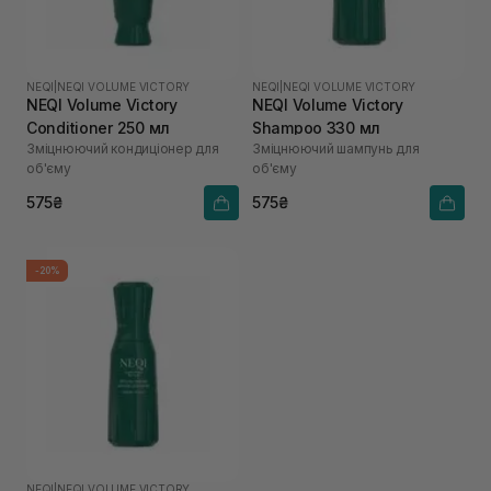
NEQI
|
NEQI VOLUME VICTORY
NEQI
|
NEQI VOLUME VICTORY
NEQI Volume Victory
NEQI Volume Victory
Conditioner 250 мл
Shampoo 330 мл
Зміцнюючий кондиціонер для
Зміцнюючий шампунь для
об'єму
об'єму
575₴
575₴
-20%
NEQI
|
NEQI VOLUME VICTORY