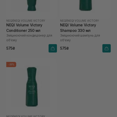
NEQI
|
NEQI VOLUME VICTORY
NEQI
|
NEQI VOLUME VICTORY
NEQI Volume Victory
NEQI Volume Victory
Conditioner 250 мл
Shampoo 330 мл
Зміцнюючий кондиціонер для
Зміцнюючий шампунь для
об'єму
об'єму
575₴
575₴
-20%
NEQI
|
NEQI VOLUME VICTORY