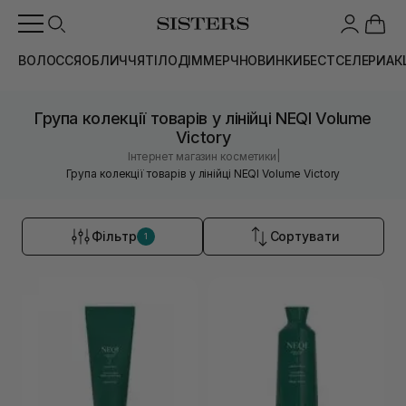
ВОЛОССЯ
ОБЛИЧЧЯ
ТІЛО
ДІМ
МЕРЧ
НОВИНКИ
БЕСТСЕЛЕРИ
АК
Група колекції товарів у лінійці NEQI Volume
Victory
|
Інтернет магазин косметики
Група колекції товарів у лінійці NEQI Volume Victory
Фільтр
Сортувати
1