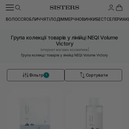
ВОЛОССЯ
ОБЛИЧЧЯ
ТІЛО
ДІМ
МЕРЧ
НОВИНКИ
БЕСТСЕЛЕРИ
АК
Група колекції товарів у лінійці NEQI Volume
Victory
|
Інтернет магазин косметики
Група колекції товарів у лінійці NEQI Volume Victory
Фільтр
Сортувати
1