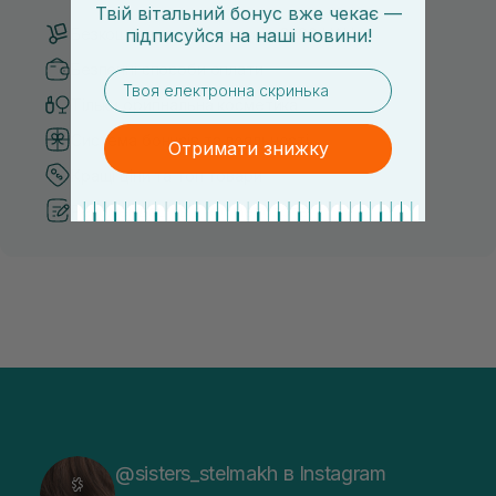
Твій вітальний бонус вже чекає —
підписуйся
на
наші новини!
Безкоштовна доставка від 3000 UAH
Безпечні способи оплати
email
Тільки оригінальна косметика
Система бонусів та лояльності
Отримати знижку
Кращі ціни та топ товари
Рекомендації від косметологів
@sisters_stelmakh в Instagram