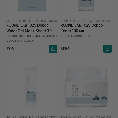
ROUND LAB
|
ROUND LAB 1025 DOKDO
ROUND LAB
|
ROUND LAB 1025 DOKDO
ROUND LAB 1025 Dokdo
ROUND LAB 1025 Dokdo
Water Gel Mask Sheet 30
Toner 100 мл
Зволожувальна тканинна маска з
Зволожуючий тонер
мл
морською водою
110₴
395₴
ROUND LAB
|
ROUND LAB 1025 DOKDO
ROUND LAB
|
ROUND LAB 1025 DOKDO