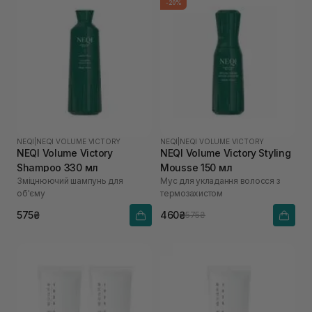
-20%
NEQI
|
NEQI VOLUME VICTORY
NEQI
|
NEQI VOLUME VICTORY
NEQI Volume Victory
NEQI Volume Victory Styling
Shampoo 330 мл
Mousse 150 мл
Зміцнюючий шампунь для
Мус для укладання волосся з
об'єму
термозахистом
575₴
460₴
575₴