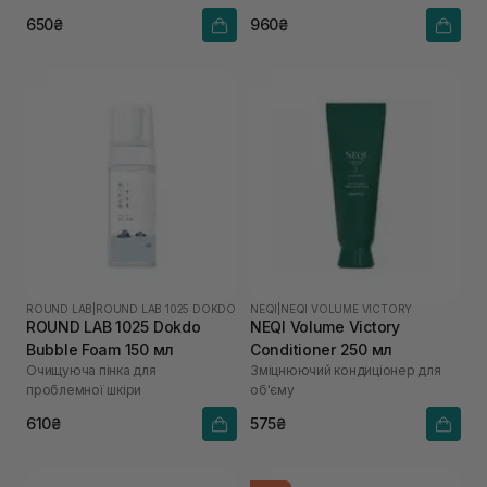
650₴
960₴
ROUND LAB
|
ROUND LAB 1025 DOKDO
NEQI
|
NEQI VOLUME VICTORY
ROUND LAB 1025 Dokdo
NEQI Volume Victory
Bubble Foam 150 мл
Conditioner 250 мл
Очищуюча пінка для
Зміцнюючий кондиціонер для
проблемної шкіри
об'єму
610₴
575₴