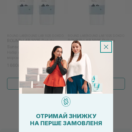
ROUND LAB
|
ROUND LAB 1025 DOKDO
ROUND LAB
|
ROUND LAB 1025 DOKDO
ROUND LAB 1025 Dokdo
ROUND LAB 1025 Dokdo
Sunscreen 2 шт
Sunscreen 50 мл
Набір сонцезахисних кремів з
Сонцезахисний крем з
морською водою
морською водою
1 660₴
830₴
Показати більше
←
1
2
→
ОТРИМАЙ ЗНИЖКУ
НА ПЕРШЕ ЗАМОВЛЕНЯ