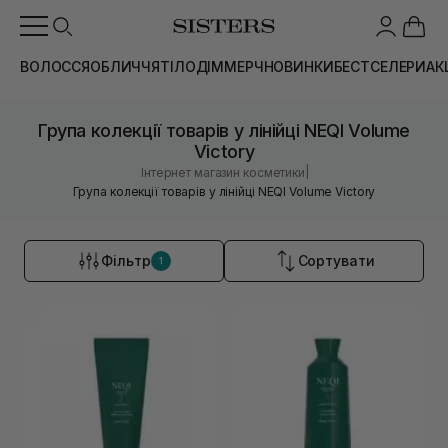
ВОЛОССЯ
ОБЛИЧЧЯ
ТІЛО
ДІМ
МЕРЧ
НОВИНКИ
БЕСТСЕЛЕРИ
АК
Група колекції товарів у лінійці NEQI Volume
Victory
|
Інтернет магазин косметики
Група колекції товарів у лінійці NEQI Volume Victory
Фільтр
Сортувати
1