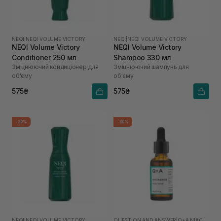
NEQI
|
NEQI VOLUME VICTORY
NEQI
|
NEQI VOLUME VICTORY
NEQI Volume Victory
NEQI Volume Victory
Conditioner 250 мл
Shampoo 330 мл
Зміцнюючий кондиціонер для
Зміцнюючий шампунь для
об'єму
об'єму
575₴
575₴
-20%
-30%
NEQI
|
NEQI VOLUME VICTORY
QUESTION AND ANSWER
|
Q+A NIACINAMIDE