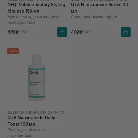
NEQI Volume Victory Styling
Q+A Niacinamide Serum 30
Mousse 150 мл
мл
Мус для укладання волосся з
Сироватка з ніацинамідом
термозахистом
460₴
402₴
575₴
574₴
-30%
QUESTION AND ANSWER
|
Q+A NIACINAMIDE
Q+A Niacinamide Daily
Toner 100 мл
Тонер для обличчя з
ніацинамідом