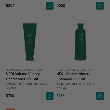
630₴
900₴
NEQI
|
NEQI VOLUME VICTORY
NEQI
|
NEQI VOLUME VICTORY
NEQI Volume Victory
NEQI Volume Victory
Conditioner 250 мл
Shampoo 330 мл
Зміцнюючий кондиціонер для
Зміцнюючий шампунь для
об'єму
об'єму
575₴
575₴