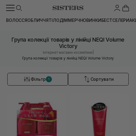
ВОЛОССЯ
ОБЛИЧЧЯ
ТІЛО
ДІМ
МЕРЧ
НОВИНКИ
БЕСТСЕЛЕРИ
АК
Група колекції товарів у лінійці NEQI Volume
Victory
|
Інтернет магазин косметики
Група колекції товарів у лінійці NEQI Volume Victory
Фільтр
Сортувати
1