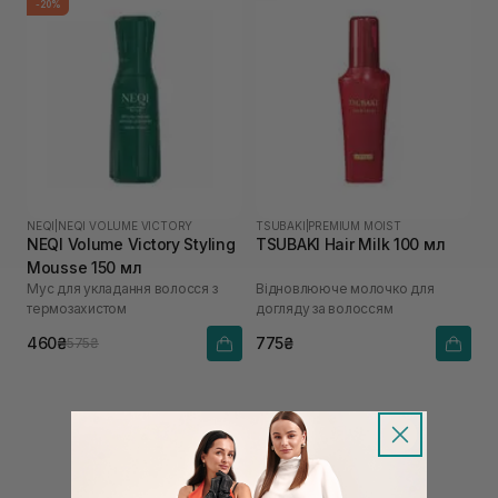
-20%
NEQI
|
NEQI VOLUME VICTORY
TSUBAKI
|
PREMIUM MOIST
NEQI Volume Victory Styling
TSUBAKI Hair Milk 100 мл
Mousse 150 мл
Мус для укладання волосся з
Відновлююче молочко для
термозахистом
догляду за волоссям
460₴
775₴
575₴