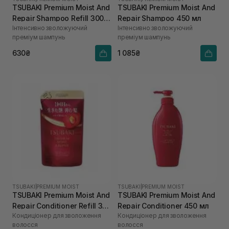
TSUBAKI Premium Moist And
TSUBAKI Premium Moist And
Repair Shampoo Refill 300
Repair Shampoo 450 мл
Інтенсивно зволожуючий
Інтенсивно зволожуючий
мл
преміум шампунь
преміум шампунь
630₴
1 085₴
TSUBAKI
|
PREMIUM MOIST
TSUBAKI
|
PREMIUM MOIST
TSUBAKI Premium Moist And
TSUBAKI Premium Moist And
Repair Conditioner Refill 300
Repair Conditioner 450 мл
Кондиціонер для зволоження
Кондиціонер для зволоження
мл
волосся
волосся