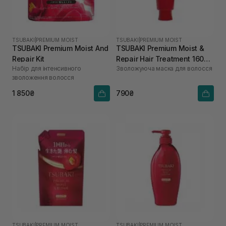
TSUBAKI
|
PREMIUM MOIST
TSUBAKI
|
PREMIUM MOIST
TSUBAKI Premium Moist And
TSUBAKI Premium Moist &
Repair Kit
Repair Hair Treatment 160
Набір для інтенсивного
Зволожуюча маска для волосся
мл
зволоження волосся
1 850₴
790₴
TSUBAKI
|
PREMIUM MOIST
TSUBAKI
|
PREMIUM MOIST