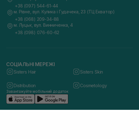
+38 (097) 544-61-44
м. Рівне, вул. Кулика і Гудачека, 23 (ТЦ Екватор)
+38 (068) 209-34-88
м. Луцьк, вул. Винниченка, 4
+38 (098) 076-60-62
СОЦІАЛЬНІ МЕРЕЖІ
Sisters Hair
Sisters Skin
Distribution
Cosmetology
Завантажуйте мобільний додаток
© 2026 sisters.co.ua. Всі права захищено