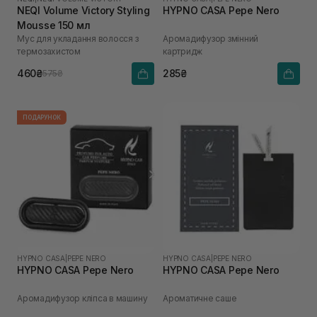
NEQI Volume Victory Styling
HYPNO CASA Pepe Nero
Mousse 150 мл
Мус для укладання волосся з
Аромадифузор змінний
термозахистом
картридж
460₴
285₴
575₴
ПОДАРУНОК
HYPNO CASA
|
PEPE NERO
HYPNO CASA
|
PEPE NERO
HYPNO CASA Pepe Nero
HYPNO CASA Pepe Nero
Аромадифузор кліпса в машину
Ароматичне саше