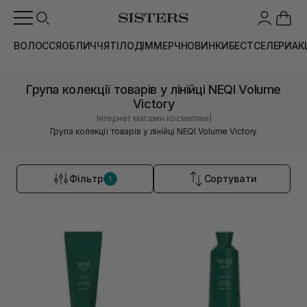
ВОЛОССЯ
ОБЛИЧЧЯ
ТІЛО
ДІМ
МЕРЧ
НОВИНКИ
БЕСТСЕЛЕРИ
АК
Група колекції товарів у лінійці NEQI Volume
Victory
|
Інтернет магазин косметики
Група колекції товарів у лінійці NEQI Volume Victory
Фільтр
Сортувати
1