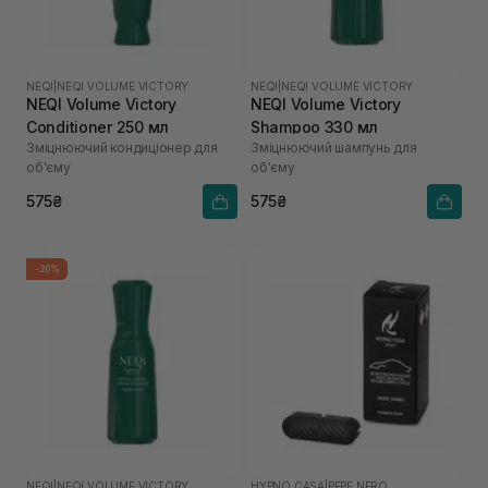
NEQI
|
NEQI VOLUME VICTORY
NEQI
|
NEQI VOLUME VICTORY
NEQI Volume Victory
NEQI Volume Victory
Conditioner 250 мл
Shampoo 330 мл
Зміцнюючий кондиціонер для
Зміцнюючий шампунь для
об'єму
об'єму
575₴
575₴
-20%
NEQI
|
NEQI VOLUME VICTORY
HYPNO CASA
|
PEPE NERO