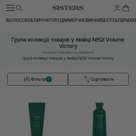
ВОЛОССЯ
ОБЛИЧЧЯ
ТІЛО
ДІМ
МЕРЧ
НОВИНКИ
БЕСТСЕЛЕРИ
АК
Група колекції товарів у лінійці NEQI Volume
Victory
|
Інтернет магазин косметики
Група колекції товарів у лінійці NEQI Volume Victory
Фільтр
Сортувати
1