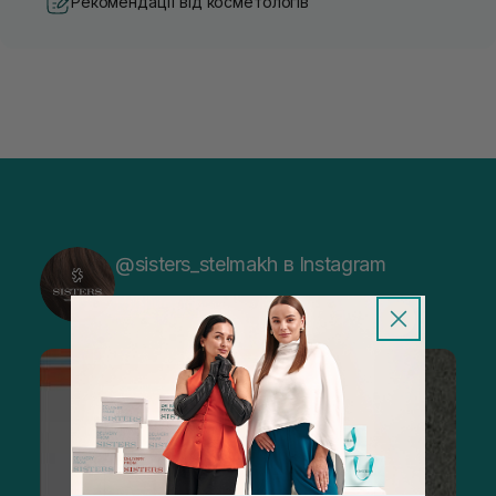
Рекомендації від косметологів
@sisters_stelmakh в Instagram
Підписатися