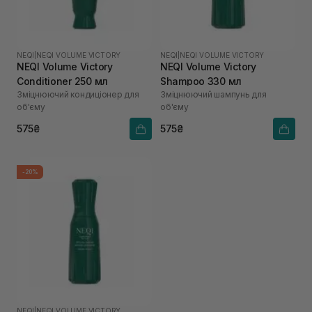
NEQI
|
NEQI VOLUME VICTORY
NEQI
|
NEQI VOLUME VICTORY
NEQI Volume Victory
NEQI Volume Victory
Conditioner 250 мл
Shampoo 330 мл
Зміцнюючий кондиціонер для
Зміцнюючий шампунь для
об'єму
об'єму
575₴
575₴
-20%
NEQI
|
NEQI VOLUME VICTORY