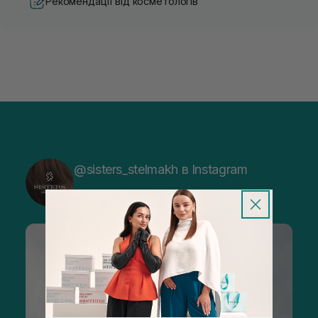
Рекомендації від косметологів
@sisters_stelmakh в Instagram
Підписатися