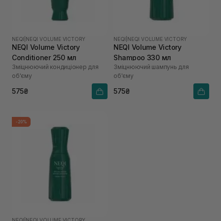
NEQI
|
NEQI VOLUME VICTORY
NEQI
|
NEQI VOLUME VICTORY
NEQI Volume Victory
NEQI Volume Victory
Conditioner 250 мл
Shampoo 330 мл
Зміцнюючий кондиціонер для
Зміцнюючий шампунь для
об'єму
об'єму
575₴
575₴
-20%
NEQI
|
NEQI VOLUME VICTORY