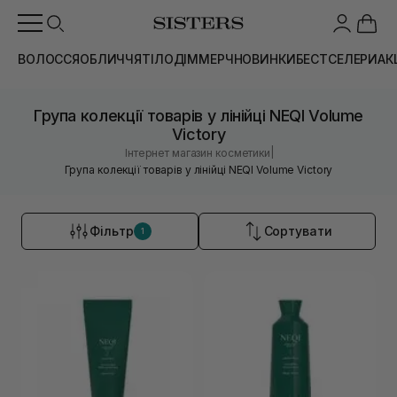
ВОЛОССЯ
ОБЛИЧЧЯ
ТІЛО
ДІМ
МЕРЧ
НОВИНКИ
БЕСТСЕЛЕРИ
АК
Група колекції товарів у лінійці NEQI Volume
Victory
|
Інтернет магазин косметики
Група колекції товарів у лінійці NEQI Volume Victory
Фільтр
Сортувати
1