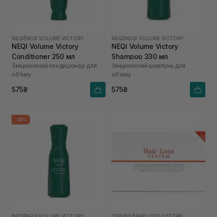
NEQI
|
NEQI VOLUME VICTORY
NEQI
|
NEQI VOLUME VICTORY
NEQI Volume Victory
NEQI Volume Victory
Conditioner 250 мл
Shampoo 330 мл
Зміцнюючий кондиціонер для
Зміцнюючий шампунь для
об'єму
об'єму
575₴
575₴
-20%
NEQI
|
NEQI VOLUME VICTORY
ORISING
|
HAIR LOSS SYSTEM