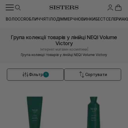
ВОЛОССЯ
ОБЛИЧЧЯ
ТІЛО
ДІМ
МЕРЧ
НОВИНКИ
БЕСТСЕЛЕРИ
АК
Група колекції товарів у лінійці NEQI Volume
Victory
|
Інтернет магазин косметики
Група колекції товарів у лінійці NEQI Volume Victory
Фільтр
Сортувати
1