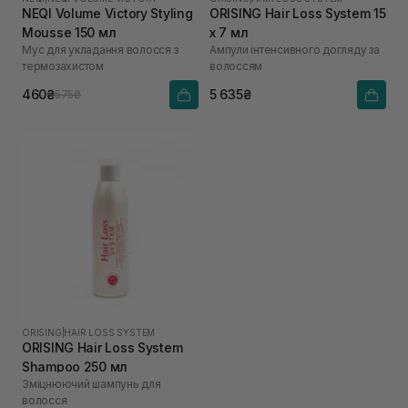
NEQI Volume Victory Styling
ORISING Hair Loss System 15
Mousse 150 мл
х 7 мл
Мус для укладання волосся з
Ампули інтенсивного догляду за
термозахистом
волоссям
460₴
5 635₴
575₴
ORISING
|
HAIR LOSS SYSTEM
ORISING Hair Loss System
Shampoo 250 мл
Зміцнюючий шампунь для
волосся