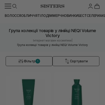
ВОЛОССЯ
ОБЛИЧЧЯ
ТІЛО
ДІМ
МЕРЧ
НОВИНКИ
БЕСТСЕЛЕРИ
АК
Група колекції товарів у лінійці NEQI Volume
Victory
|
Інтернет магазин косметики
Група колекції товарів у лінійці NEQI Volume Victory
Фільтр
Сортувати
1