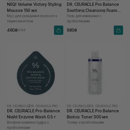
NEQI Volume Victory Styling
DR. CEURACLE Pro Balance
Mousse 150 мл
Soothing Cleansing Foam
Мус для укладання волосся з
Гель для вмивання з
150 мл
термозахистом
пробіотиками
460₴
980₴
575₴
DR. CEURACLE
|
DR. CEURACLE PRO BALANCE
DR. CEURACLE
|
DR. CEURACLE PRO BALANCE
DR. CEURACLE Pro-Balance
DR. CEURACLE Pro Balance
Night Enzyme Wash 0.5 г
Biotics Toner 300 мл
Вечірня ензимна пудра з
Тонер з пробіотиками
пробіотиками