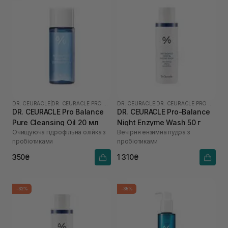
DR. CEURACLE
|
DR. CEURACLE PRO BALANCE
DR. CEURACLE
|
DR. CEURACLE PRO BALANCE
DR. CEURACLE Pro Balance
DR. CEURACLE Pro-Balance
Pure Cleansing Oil 20 мл
Night Enzyme Wash 50 г
Очищуюча гідрофільна олійка з
Вечірня ензимна пудра з
пробіотиками
пробіотиками
350₴
1 310₴
-32%
-35%