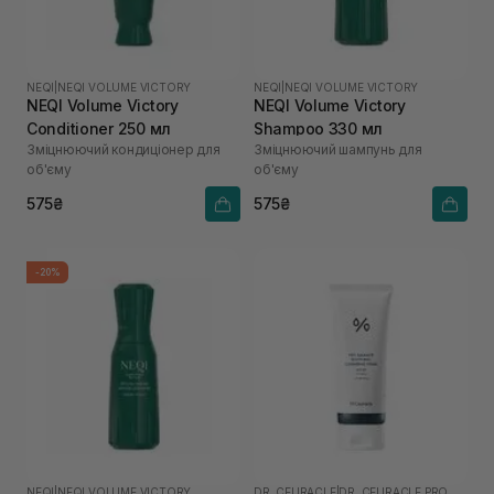
NEQI
|
NEQI VOLUME VICTORY
NEQI
|
NEQI VOLUME VICTORY
NEQI Volume Victory
NEQI Volume Victory
Conditioner 250 мл
Shampoo 330 мл
Зміцнюючий кондиціонер для
Зміцнюючий шампунь для
об'єму
об'єму
575₴
575₴
-20%
NEQI
|
NEQI VOLUME VICTORY
DR. CEURACLE
|
DR. CEURACLE PRO BALANCE