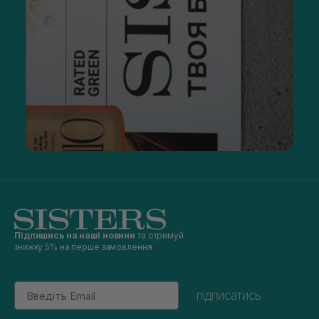
Підпишись на наші новини
та отримуй
знижку 5% на перше замовлення
Email
підписатись