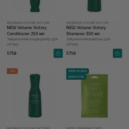
NEQI
|
NEQI VOLUME VICTORY
NEQI
|
NEQI VOLUME VICTORY
NEQI Volume Victory
NEQI Volume Victory
Conditioner 250 мл
Shampoo 330 мл
Зміцнюючий кондиціонер для
Зміцнюючий шампунь для
об'єму
об'єму
575₴
575₴
-20%
ВИБІР ОКСАНИ
ВИБІР ІЛОНИ
NEQI
|
NEQI VOLUME VICTORY
RATED GREEN
|
AVOCADO