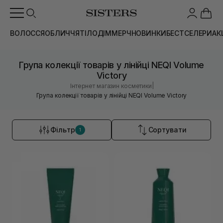
ВОЛОССЯ
ОБЛИЧЧЯ
ТІЛО
ДІМ
МЕРЧ
НОВИНКИ
БЕСТСЕЛЕРИ
АК
Група колекції товарів у лінійці NEQI Volume
Victory
|
Інтернет магазин косметики
Група колекції товарів у лінійці NEQI Volume Victory
Фільтр
Сортувати
1