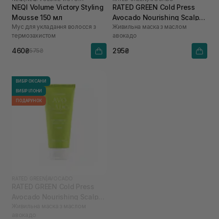
NEQI Volume Victory Styling
RATED GREEN Cold Press
Mousse 150 мл
Avocado Nourishing Scalp
Мус для укладання волосся з
Живильна маска з маслом
Pack 50 мл
термозахистом
авокадо
460₴
295₴
575₴
ВИБІР ОКСАНИ
ВИБІР ІЛОНИ
ПОДАРУНОК
RATED GREEN
|
AVOCADO
RATED GREEN Cold Press
Avocado Nourishing Scalp
Живильна маска з маслом
Pack 200 мл
авокадо