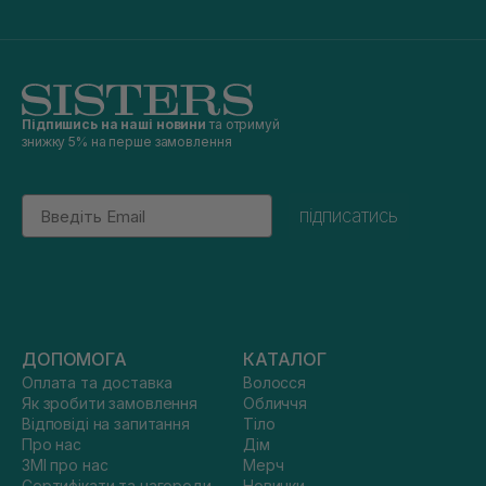
Підпишись на наші новини
та отримуй
знижку 5% на перше замовлення
Email
підписатись
ДОПОМОГА
КАТАЛОГ
Оплата та доставка
Волосся
Як зробити замовлення
Обличчя
Відповіді на запитання
Тіло
Про нас
Дім
ЗМІ про нас
Мерч
Сертифікати та нагороди
Новинки