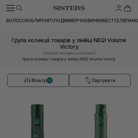
ВОЛОССЯ
ОБЛИЧЧЯ
ТІЛО
ДІМ
МЕРЧ
НОВИНКИ
БЕСТСЕЛЕРИ
АК
Група колекції товарів у лінійці NEQI Volume
Victory
|
Інтернет магазин косметики
Група колекції товарів у лінійці NEQI Volume Victory
Фільтр
Сортувати
2