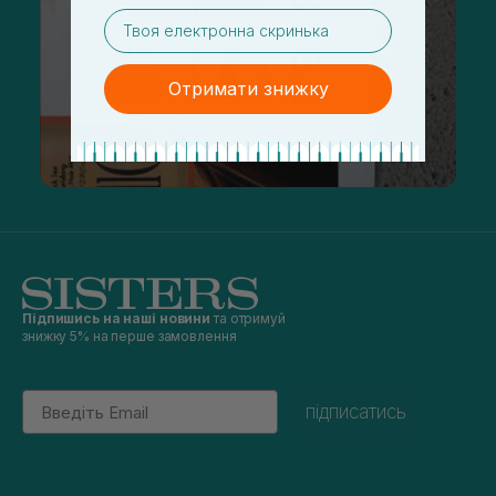
email
Отримати знижку
Підпишись на наші новини
та отримуй
знижку 5% на перше замовлення
Email
підписатись