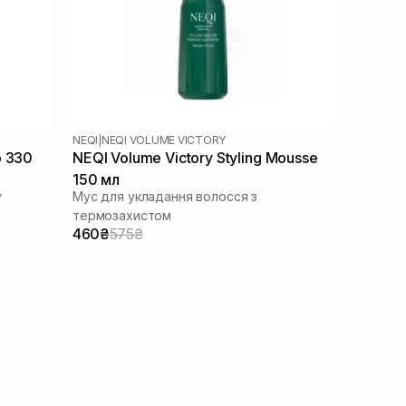
NEQI
|
NEQI VOLUME VICTORY
o 330
NEQI Volume Victory Styling Mousse
150 мл
у
Мус для укладання волосся з
термозахистом
460₴
575₴