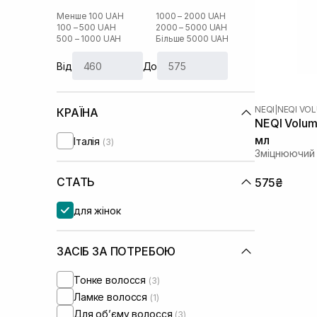
Менше 100 UAH
1000 – 2000 UAH
100 – 500 UAH
2000 – 5000 UAH
500 – 1000 UAH
Більше 5000 UAH
Від
До
NEQI
|
NEQI VO
КРАЇНА
NEQI Volum
мл
Італія
(3)
Зміцнюючий 
СТАТЬ
575₴
для жінок
ЗАСІБ ЗА ПОТРЕБОЮ
Тонке волосся
(3)
Ламке волосся
(1)
Для обʼєму волосся
(3)