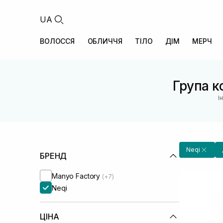
UA
ВОЛОССЯ
ОБЛИЧЧЯ
ТІЛО
ДІМ
МЕРЧ
Група ко
І
Neqi
БРЕНД
Manyo Factory
(+7)
Neqi
ЦІНА