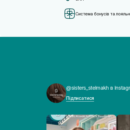
Система бонусів та лояльн
@sisters_stelmakh в Instag
Підписатися