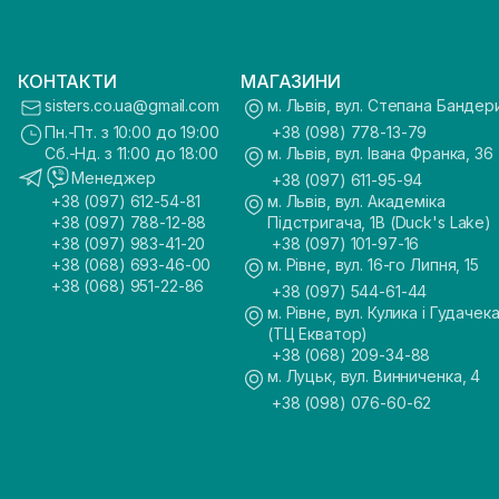
КОНТАКТИ
МАГАЗИНИ
sisters.co.ua@gmail.com
м. Львів, вул. Степана Бандер
Пн.-Пт. з 10:00 до 19:00
+38 (098) 778-13-79
Сб.-Нд. з 11:00 до 18:00
м. Львів, вул. Івана Франка, 36
Менеджер
+38 (097) 611-95-94
+38 (097) 612-54-81
м. Львів, вул. Академіка
+38 (097) 788-12-88
Підстригача, 1В (Duck's Lake)
+38 (097) 983-41-20
+38 (097) 101-97-16
+38 (068) 693-46-00
м. Рівне, вул. 16-го Липня, 15
+38 (068) 951-22-86
+38 (097) 544-61-44
м. Рівне, вул. Кулика і Гудачека
(ТЦ Екватор)
+38 (068) 209-34-88
м. Луцьк, вул. Винниченка, 4
+38 (098) 076-60-62