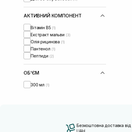
АКТИВНИЙ КОМПОНЕНТ
Вітамін B5
(1)
Екстракт мальви
(3)
Олія рицинова
(1)
Пантенол
(1)
Пептиди
(2)
ОБ'ЄМ
300 мл
(1)
Безкоштовна доставка від
UAH