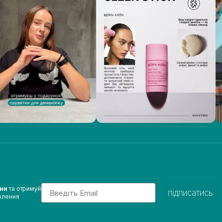
Email
ини
та отримуй
підписатись
влення