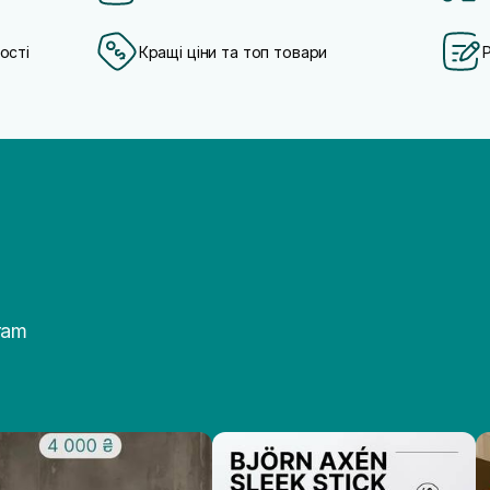
ості
Кращі ціни та топ товари
ram