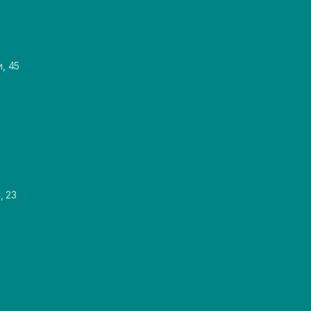
и, 45
, 23