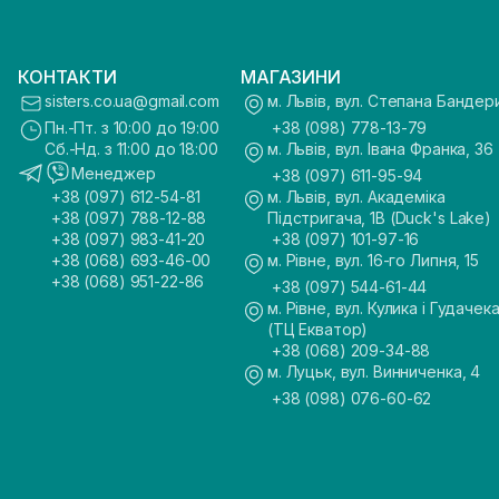
КОНТАКТИ
МАГАЗИНИ
sisters.co.ua@gmail.com
м. Львів, вул. Степана Бандер
Пн.-Пт. з 10:00 до 19:00
+38 (098) 778-13-79
Сб.-Нд. з 11:00 до 18:00
м. Львів, вул. Івана Франка, 36
Менеджер
+38 (097) 611-95-94
+38 (097) 612-54-81
м. Львів, вул. Академіка
+38 (097) 788-12-88
Підстригача, 1В (Duck's Lake)
+38 (097) 983-41-20
+38 (097) 101-97-16
+38 (068) 693-46-00
м. Рівне, вул. 16-го Липня, 15
+38 (068) 951-22-86
+38 (097) 544-61-44
м. Рівне, вул. Кулика і Гудачека
(ТЦ Екватор)
+38 (068) 209-34-88
м. Луцьк, вул. Винниченка, 4
+38 (098) 076-60-62