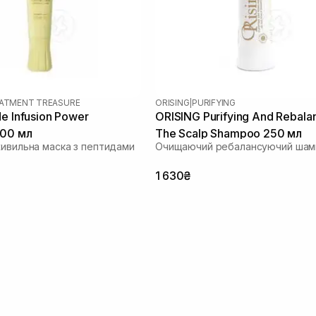
EATMENT TREASURE
ORISING
|
PURIFYING
e Infusion Power
ORISING Purifying And Rebala
100 мл
The Scalp Shampoo 250 мл
живильна маска з пептидами
Очищаючий ребалансуючий шам
1 630₴