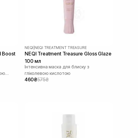
NEQI
|
NEQI TREATMENT TREASURE
d Boost
NEQI Treatment Treasure Gloss Glaze
100 мл
Інтенсивна маска для блиску з
вою
гліколевою кислотою
460₴
575₴