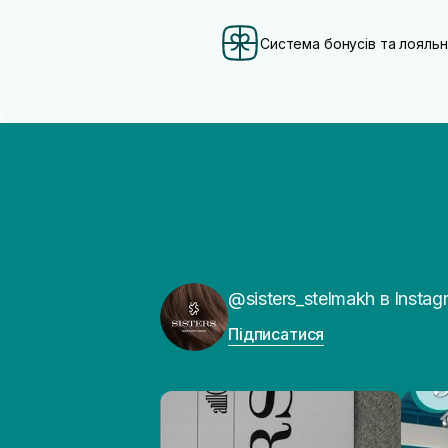
Система бонусів та лояльн
@sisters_stelmakh в Instag
Підписатися