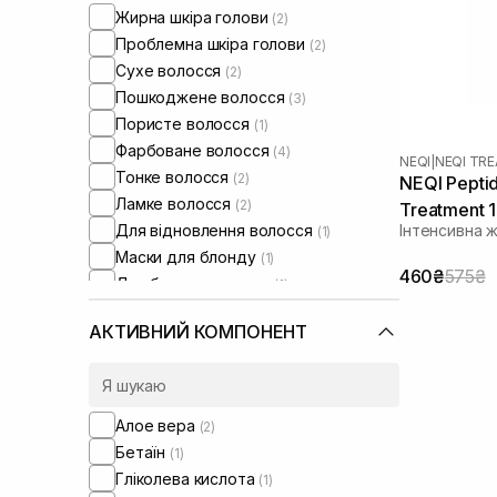
Жирна шкіра голови
(2)
Проблемна шкіра голови
(2)
Сухе волосся
(2)
Пошкоджене волосся
(3)
Пористе волосся
(1)
Фарбоване волосся
(4)
NEQI
|
NEQI TR
Тонке волосся
(2)
NEQI Peptid
Ламке волосся
(2)
Treatment 
Для відновлення волосся
Інтенсивна 
(1)
Маски для блонду
(1)
460₴
575₴
Для блиску волосся
(1)
АКТИВНИЙ КОМПОНЕНТ
Алое вера
(2)
Бетаїн
(1)
Гліколева кислота
(1)