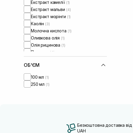
Екстракт камелії
(1)
Екстракт мальви
(4)
Екстракт морінги
(1)
Каолін
(3)
Молочна кислота
(1)
Оливкова олія
(1)
Олія рицинова
(1)
Пептиди
(4)
Протеїни
(1)
ОБ'ЄМ
100 мл
(1)
250 мл
(1)
Безкоштовна доставка від
UAH