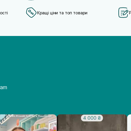
ості
Кращі ціни та топ товари
ram