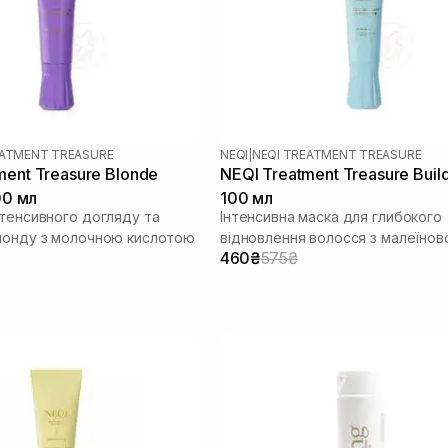
EATMENT TREASURE
NEQI
|
NEQI TREATMENT TREASURE
ment Treasure Blonde
NEQI Treatment Treasure Buil
100 мл
100 мл
нтенсивного догляду та
Інтенсивна маска для глибокого
лонду з молочною кислотою
відновлення волосся з малеїно
460₴
575₴
кислотою