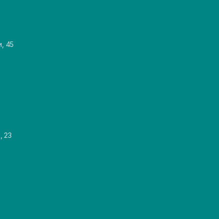
и, 45
, 23