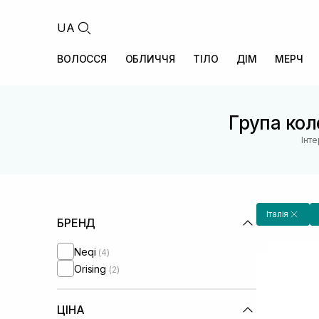
UA
ВОЛОССЯ
ОБЛИЧЧЯ
ТІЛО
ДІМ
МЕРЧ
Група коле
Інт
Італія
БРЕНД
Neqi
(4)
Orising
(2)
ЦІНА