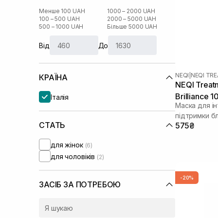
Менше 100 UAH
1000 – 2000 UAH
100 – 500 UAH
2000 – 5000 UAH
500 – 1000 UAH
Більше 5000 UAH
Від
До
NEQI
|
NEQI TR
КРАЇНА
NEQI Treat
Brilliance 
Італія
Маска для і
підтримки б
СТАТЬ
575₴
для жінок
(6)
для чоловіків
(2)
-20%
ЗАСІБ ЗА ПОТРЕБОЮ