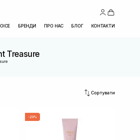
OICE
БРЕНДИ
ПРО НАС
БЛОГ
КОНТАКТИ
nt Treasure
asure
Сортувати
-20%