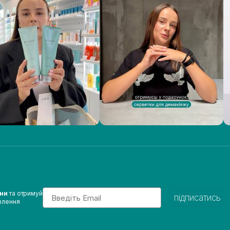
Email
ини
та отримуй
підписатись
влення