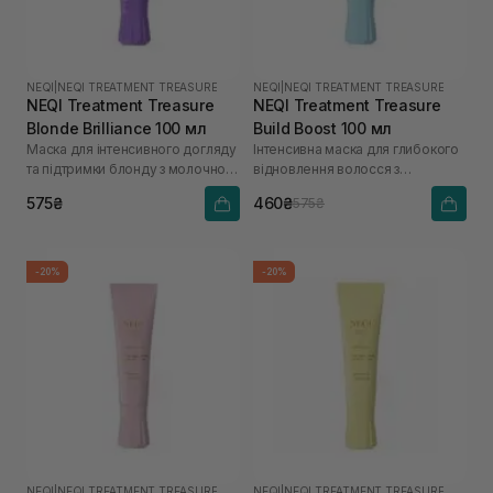
NEQI
|
NEQI TREATMENT TREASURE
NEQI
|
NEQI TREATMENT TREASURE
NEQI Treatment Treasure
NEQI Treatment Treasure
Blonde Brilliance 100 мл
Build Boost 100 мл
Маска для інтенсивного догляду
Інтенсивна маска для глибокого
та підтримки блонду з молочною
відновлення волосся з
кислотою
малеїновою кислотою
575₴
460₴
575₴
-20%
-20%
NEQI
|
NEQI TREATMENT TREASURE
NEQI
|
NEQI TREATMENT TREASURE