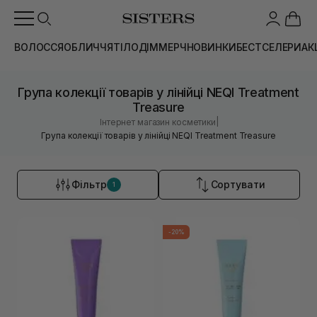
ВОЛОССЯ
ОБЛИЧЧЯ
ТІЛО
ДІМ
МЕРЧ
НОВИНКИ
БЕСТСЕЛЕРИ
АК
Група колекції товарів у лінійці NEQI Treatment
Treasure
|
Інтернет магазин косметики
Група колекції товарів у лінійці NEQI Treatment Treasure
Фільтр
Сортувати
1
-20%