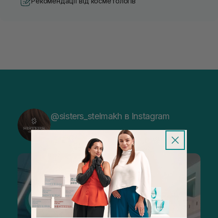
Рекомендації від косметологів
@sisters_stelmakh в Instagram
Підписатися