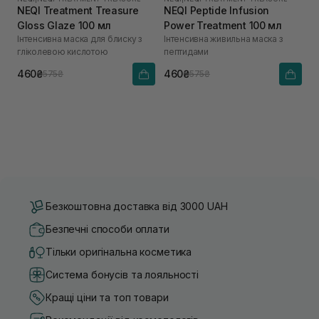
NEQI Treatment Treasure
NEQI Peptide Infusion
Gloss Glaze 100 мл
Power Treatment 100 мл
Інтенсивна маска для блиску з
Інтенсивна живильна маска з
гліколевою кислотою
пептидами
460₴
460₴
575₴
575₴
Безкоштовна доставка від 3000 UAH
Безпечні способи оплати
Тільки оригінальна косметика
Система бонусів та лояльності
Кращі ціни та топ товари