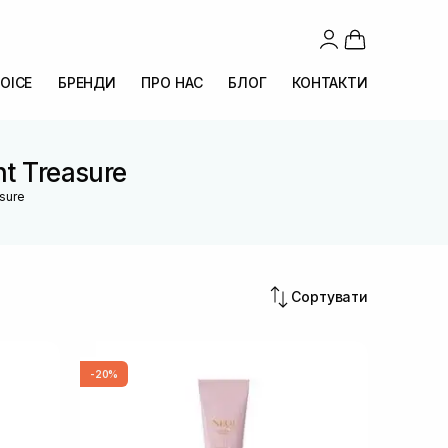
OICE
БРЕНДИ
ПРО НАС
БЛОГ
КОНТАКТИ
nt Treasure
asure
Сортувати
-20%