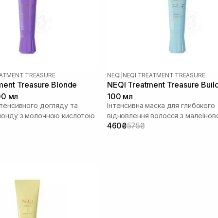
EATMENT TREASURE
NEQI
|
NEQI TREATMENT TREASURE
ment Treasure Blonde
NEQI Treatment Treasure Buil
100 мл
100 мл
нтенсивного догляду та
Інтенсивна маска для глибокого
лонду з молочною кислотою
відновлення волосся з малеїно
460₴
575₴
кислотою