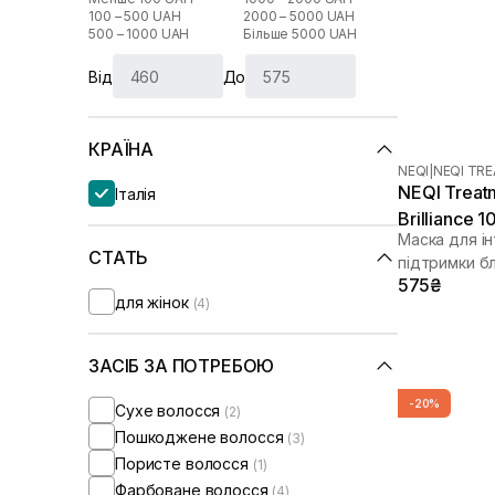
100 – 500 UAH
2000 – 5000 UAH
500 – 1000 UAH
Більше 5000 UAH
Від
До
КРАЇНА
NEQI
|
NEQI TR
NEQI Treat
Італія
Brilliance 
Маска для і
СТАТЬ
підтримки б
575₴
для жінок
(4)
ЗАСІБ ЗА ПОТРЕБОЮ
-20%
Сухе волосся
(2)
Пошкоджене волосся
(3)
Пористе волосся
(1)
Фарбоване волосся
(4)