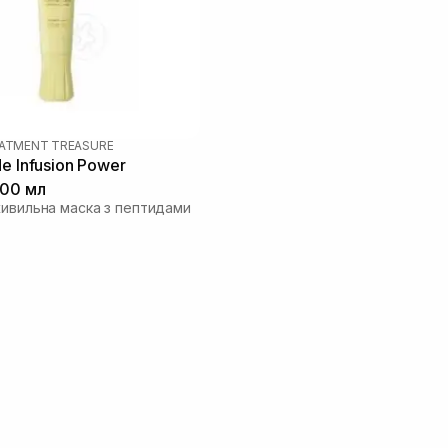
EATMENT TREASURE
e Infusion Power
100 мл
живильна маска з пептидами