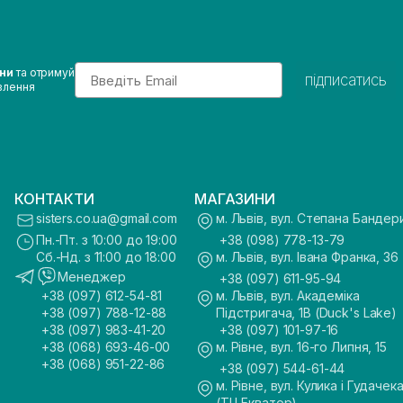
Email
ини
та отримуй
підписатись
влення
КОНТАКТИ
МАГАЗИНИ
sisters.co.ua@gmail.com
м. Львів, вул. Степана Бандер
Пн.-Пт. з 10:00 до 19:00
+38 (098) 778-13-79
Сб.-Нд. з 11:00 до 18:00
м. Львів, вул. Івана Франка, 36
Менеджер
+38 (097) 611-95-94
+38 (097) 612-54-81
м. Львів, вул. Академіка
+38 (097) 788-12-88
Підстригача, 1В (Duck's Lake)
+38 (097) 983-41-20
+38 (097) 101-97-16
+38 (068) 693-46-00
м. Рівне, вул. 16-го Липня, 15
+38 (068) 951-22-86
+38 (097) 544-61-44
м. Рівне, вул. Кулика і Гудачека
(ТЦ Екватор)