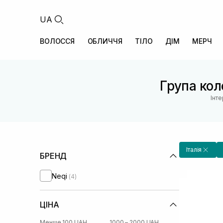
UA
ВОЛОССЯ
ОБЛИЧЧЯ
ТІЛО
ДІМ
МЕРЧ
Група коле
Інт
Італія
БРЕНД
Neqi
(4)
ЦІНА
Менше 100 UAH
1000 – 2000 UAH