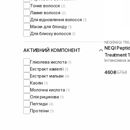
Тонке волосся
(2)
Ламке волосся
(2)
Для відновлення волосся
(1)
Маски для блонду
(1)
Для блиску волосся
(1)
NEQI
|
NEQI TR
NEQI Peptid
АКТИВНИЙ КОМПОНЕНТ
Treatment 
Інтенсивна 
Гліколева кислота
(1)
Екстракт камелії
(1)
460₴
575₴
Екстракт мальви
(4)
Каолін
(1)
Молочна кислота
(1)
Олія рицинова
(1)
Пептиди
(4)
Протеїни
(1)