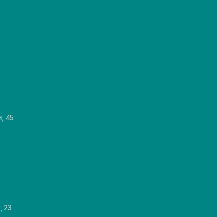
и, 45
, 23