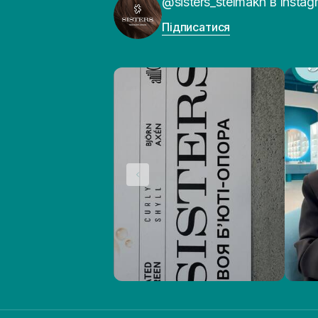
@sisters_stelmakh в Instag
Підписатися