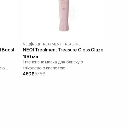
NEQI
|
NEQI TREATMENT TREASURE
d Boost
NEQI Treatment Treasure Gloss Glaze
100 мл
Інтенсивна маска для блиску з
вою
гліколевою кислотою
460₴
575₴