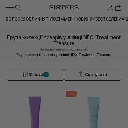
ВОЛОССЯ
ОБЛИЧЧЯ
ТІЛО
ДІМ
МЕРЧ
НОВИНКИ
БЕСТСЕЛЕРИ
АК
Група колекції товарів у лінійці NEQI Treatment
Treasure
|
Інтернет магазин косметики
Група колекції товарів у лінійці NEQI Treatment Treasure
Фільтр
Сортувати
1
-20%