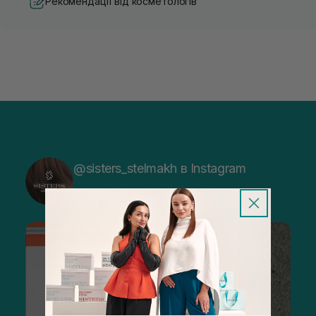
Рекомендації від косметологів
@sisters_stelmakh в Instagram
Підписатися