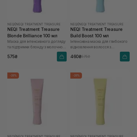
NEQI
|
NEQI TREATMENT TREASURE
NEQI
|
NEQI TREATMENT TREASURE
NEQI Treatment Treasure
NEQI Treatment Treasure
Blonde Brilliance 100 мл
Build Boost 100 мл
Маска для інтенсивного догляду
Інтенсивна маска для глибокого
та підтримки блонду з молочною
відновлення волосся з
кислотою
малеїновою кислотою
575₴
460₴
575₴
-20%
-20%
NEQI
|
NEQI TREATMENT TREASURE
NEQI
|
NEQI TREATMENT TREASURE