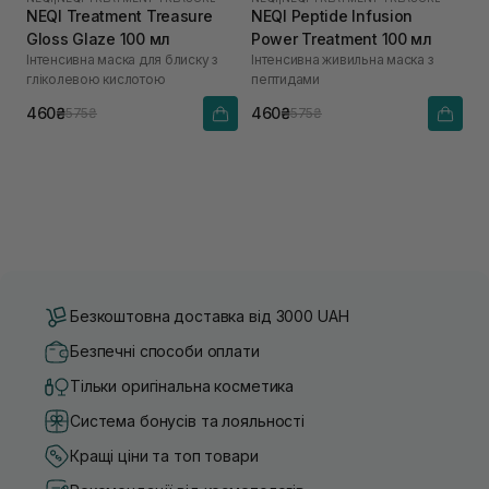
NEQI Treatment Treasure
NEQI Peptide Infusion
Gloss Glaze 100 мл
Power Treatment 100 мл
Інтенсивна маска для блиску з
Інтенсивна живильна маска з
гліколевою кислотою
пептидами
460₴
460₴
575₴
575₴
Безкоштовна доставка від 3000 UAH
Безпечні способи оплати
Тільки оригінальна косметика
Система бонусів та лояльності
Кращі ціни та топ товари