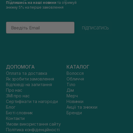
Підпишись на наші новини
та отримуй
знижку 5% на перше замовлення
Email
підписатись
ДОПОМОГА
КАТАЛОГ
Оплата та доставка
Волосся
Як зробити замовлення
Обличчя
Відповіді на запитання
Тіло
Про нас
Дім
ЗМІ про нас
Мерч
Сертифікати та нагороди
Новинки
Блог
Акції та знижки
Бюті словник
Бренди
Контакти
Умови використання сайту
Політика конфіденційності