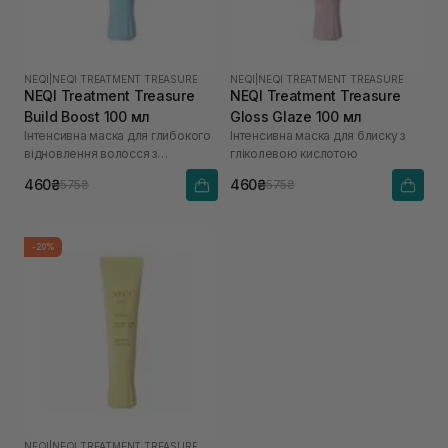
NEQI
|
NEQI TREATMENT TREASURE
NEQI
|
NEQI TREATMENT TREASURE
NEQI Treatment Treasure
NEQI Treatment Treasure
Build Boost 100 мл
Gloss Glaze 100 мл
Інтенсивна маска для глибокого
Інтенсивна маска для блиску з
відновлення волосся з
гліколевою кислотою
малеїновою кислотою
460₴
460₴
575₴
575₴
-20%
NEQI
|
NEQI TREATMENT TREASURE