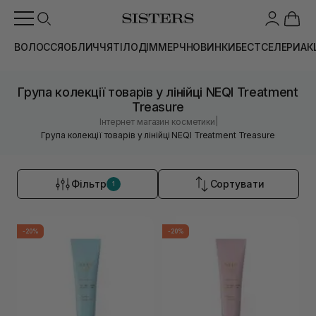
ВОЛОССЯ
ОБЛИЧЧЯ
ТІЛО
ДІМ
МЕРЧ
НОВИНКИ
БЕСТСЕЛЕРИ
АК
Група колекції товарів у лінійці NEQI Treatment
Treasure
|
Інтернет магазин косметики
Група колекції товарів у лінійці NEQI Treatment Treasure
Фільтр
Сортувати
1
-20%
-20%