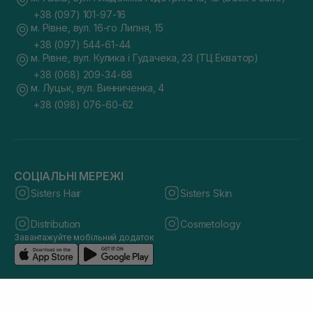
+38 (097) 101-97-16
м. Рівне, вул. 16-го Липня, 15
+38 (097) 544-61-44
м. Рівне, вул. Кулика і Гудачека, 23 (ТЦ Екватор)
+38 (068) 209-34-88
м. Луцьк, вул. Винниченка, 4
+38 (098) 076-60-62
СОЦІАЛЬНІ МЕРЕЖІ
Sisters Hair
Sisters Skin
Distribution
Cosmetology
Завантажуйте мобільний додаток